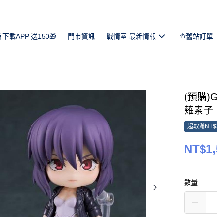
首下載APP 送150🎁
門市資訊
戰情室 最新情報
查舊站訂單
(預購)G
薙素子 S.
超取滿NT$
NT$1,
數量