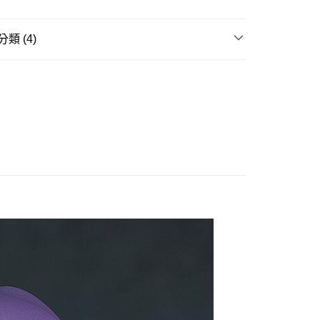
式選擇「大哥付你分期」，訂單成立後會自動跳轉到大哥付的交易
證手機門號後，選擇欲分期的期數、繳款截止日，確認付款後即
。
類 (4)
准額度、可分期數及費用金額請依後續交易確認頁面所載為準。
立30分鐘內，如未前往確認交易或遇審核未通過，訂單將自動取
取貨付款(舊)
邊▸
日本動漫 周邊商品
攻殼機動隊
「轉專審核」未通過狀況，表示未達大哥付你分期系統評分，恕
0，滿NT$3,000(含以上)免運費
評估內容。
ILE 好微笑▸
黏土人/黏土娃
式說明】
後全家取貨(舊)
項不併入電信帳單，「大哥付你分期」於每月結算日後寄送繳費提
賣中
🔥最新預購商品
0，滿NT$3,000(含以上)免運費
訊連結打開帳單後，可選擇「超商條碼／台灣大直營門市／銀行轉
品牌▸
好微笑 Good Smile
付／iPASS MONEY」等通路繳費。
1取貨付款(舊)
項】
0，滿NT$3,000(含以上)免運費
係由「台灣大哥大股份有限公司」（以下簡稱本公司）所提供，讓
易時，得透過本服務購買商品或服務，並由商店將買賣／分期付
7-11取貨(舊)
金債權讓與本公司後，依約使用本公司帳單繳交帳款。
0，滿NT$3,000(含以上)免運費
意付款使用「大哥付你分期」之契約關係目的，商店將以您的個人
含姓名、電話或地址）提供予台灣大哥大進項蒐集、處理及利
舊)
公司與您本人進行分期帳單所需資料之確認、核對及更正。
戶服務條款，請詳閱以下連結：
https://oppay.tw/userRule
20，滿NT$3,000(含以上)免運費
離島)(舊)
60，滿NT$3,000(含以上)免運費