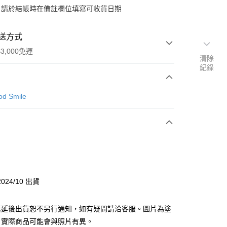
：請於結帳時在備註欄位填寫可收貨日期
送方式
3,000免運
清除
紀錄
次付款
d Smile
付款
y
024/10 出貨
分期
素延後出貨恕不另行通知，如有疑問請洽客服。圖片為塗
你分期使用說明】
由台灣大哥大提供，台灣大哥大用戶可立即使用無須另外申請。
，實際商品可能會與照片有異。