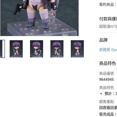
客約商品
付款與運
超取滿NT$
付款方式
品牌
信用卡一
好微笑 Goo
超商取貨
商品特色
Apple Pay
商品編號
Google Pa
9644945
商品特色
全盈+PAY
預計：2
大哥付你
銷售重點
相關說明
因原廠因
【大哥付
ATM付款
1.本服務
裝完成品