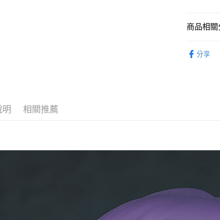
2.付款方
流程，驗
完成交易
運送方式
商品相關分
3.實際核
4.訂單成
預購-全家
從作品找周
消。如遇
分享
每筆NT$9
無法說明
GOOD SM
【繳款方
預購-付款
1.分期款
⏰預購開
醒簡訊。
每筆NT$9
2.透過簡
找玩具模型
帳／街口支
預購-7-1
說明
相關推薦
【注意事
每筆NT$9
1.本服務
用戶於交
預購-付款後
款買賣價
每筆NT$9
2.基於同
資料（包
預購-宅配(
用，由本
3.完整用
每筆NT$1
預購-宅配(
每筆NT$1