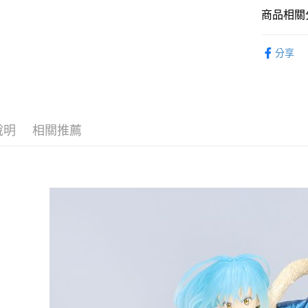
相關說明
商品相關分
【大哥付
ATM付款
1.本服務
從作品找周
2.付款方
分享
流程，驗
檔事
完成交易
運送方式
⏰預購開
3.實際核
4.訂單成
預購-全家
消。如遇
每筆NT$9
無法說明
說明
相關推薦
【繳款方
預購-付款
1.分期款
醒簡訊。
每筆NT$9
2.透過簡
帳／街口支
預購-7-1
【注意事
每筆NT$9
1.本服務
用戶於交
預購-付款後
款買賣價
每筆NT$9
2.基於同
資料（包
預購-宅配(
用，由本
3.完整用
每筆NT$1