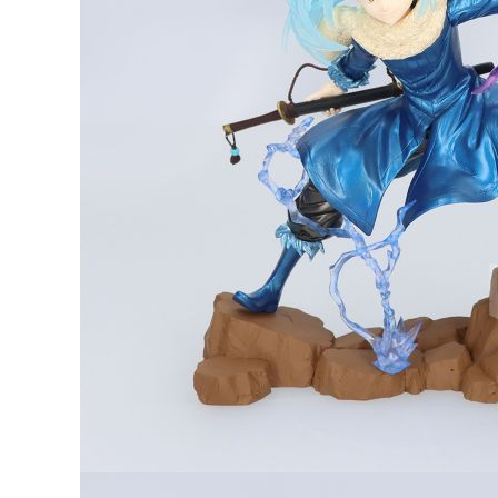
預購-宅配(
每筆NT$1
東海門市
免運費