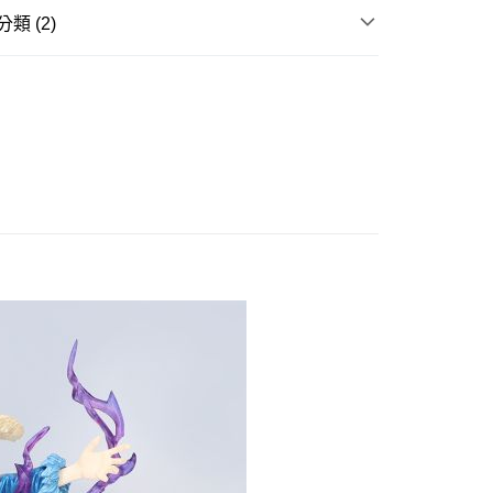
類 (2)
你分期使用說明】
由台灣大哥大提供，台灣大哥大用戶可立即使用無須另外申請。
邊▸
日本動漫 周邊商品
關於我轉生變成史萊姆這
式選擇「大哥付你分期」，訂單成立後會自動跳轉到大哥付的交易
證手機門號後，選擇欲分期的期數、繳款截止日，確認付款後即
。
賣中
🔥最新預購商品
准額度、可分期數及費用金額請依後續交易確認頁面所載為準。
立30分鐘內，如未前往確認交易或遇審核未通過，訂單將自動取
取貨付款(舊)
「轉專審核」未通過狀況，表示未達大哥付你分期系統評分，恕
0，滿NT$3,000(含以上)免運費
評估內容。
式說明】
後全家取貨(舊)
項不併入電信帳單，「大哥付你分期」於每月結算日後寄送繳費提
0，滿NT$3,000(含以上)免運費
訊連結打開帳單後，可選擇「超商條碼／台灣大直營門市／銀行轉
付／iPASS MONEY」等通路繳費。
1取貨付款(舊)
項】
0，滿NT$3,000(含以上)免運費
係由「台灣大哥大股份有限公司」（以下簡稱本公司）所提供，讓
易時，得透過本服務購買商品或服務，並由商店將買賣／分期付
7-11取貨(舊)
金債權讓與本公司後，依約使用本公司帳單繳交帳款。
0，滿NT$3,000(含以上)免運費
意付款使用「大哥付你分期」之契約關係目的，商店將以您的個人
含姓名、電話或地址）提供予台灣大哥大進項蒐集、處理及利
舊)
公司與您本人進行分期帳單所需資料之確認、核對及更正。
戶服務條款，請詳閱以下連結：
https://oppay.tw/userRule
20，滿NT$3,000(含以上)免運費