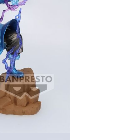
離島)(舊)
60，滿NT$3,000(含以上)免運費
自取，需自備購物袋取貨唷。