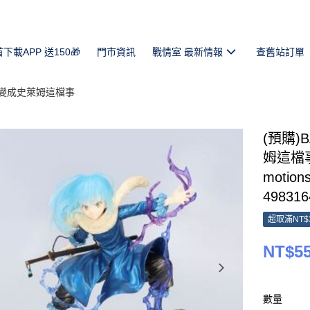
首下載APP 送150🎁
門市資訊
戰情室 最新情報
查舊站訂單
變成史萊姆這檔事
(預購)
姆這檔事 
motio
498316
超取滿NT$
NT$5
數量