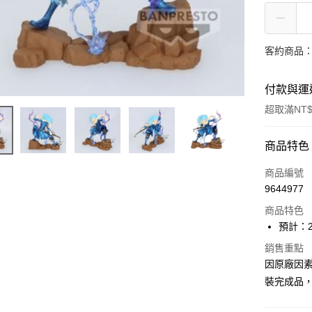
客約商品
付款與運
超取滿NT$
付款方式
商品特色
信用卡一
商品編號
9644977
超商取貨
商品特色
Apple Pay
預計：2
Google Pa
銷售重點
因原廠因
全盈+PAY
裝完成品
大哥付你