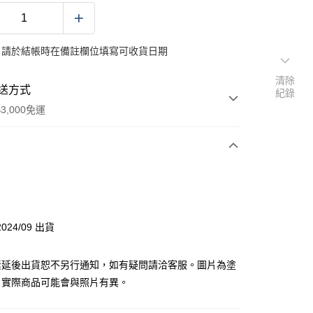
：請於結帳時在備註欄位填寫可收貨日期
清除
送方式
紀錄
3,000免運
次付款
付款
024/09 出貨
y
素延後出貨恕不另行通知，如有疑問請洽客服。圖片為塗
，實際商品可能會與照片有異。
分期