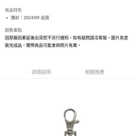
Apple Pay
商品特色
Google Pay
預計：2024/09 出貨
全盈+PAY
銷售重點
因原廠因素延後出貨恕不另行通知，如有疑問請洽客服。圖片為塗
大哥付你分期
裝完成品，實際商品可能會與照片有異。
相關說明
【大哥付你分期使用說明】
ATM付款
1.本服務由台灣大哥大提供，台灣大哥大用戶可立即使用無須另外申請。
2.付款方式選擇「大哥付你分期」，訂單成立後會自動跳轉到大哥付的交易
流程，驗證手機門號後，選擇欲分期的期數、繳款截止日，確認付款後即完
詳細說明
相關推薦
運送方式
成交易。
3.實際核准額度、可分期數及費用金額請依後續交易確認頁面所載為準。
預購-全家取貨付款(舊)
4.訂單成立30分鐘內，如未前往確認交易或遇審核未通過，訂單將自動取
每筆NT$90，滿NT$3,000(含以上)免運費
消。如遇「轉專審核」未通過狀況，表示未達大哥付你分期系統評分，恕無
法說明評估內容。
預購-付款後全家取貨(舊)
【繳款方式說明】
1.分期款項不併入電信帳單，「大哥付你分期」於每月結算日後寄送繳費提
每筆NT$90，滿NT$3,000(含以上)免運費
醒簡訊。
2.透過簡訊連結打開帳單後，可選擇「超商條碼／台灣大直營門市／銀行轉
預購-7-11取貨付款(舊)
帳／街口支付／iPASS MONEY」等通路繳費。
每筆NT$90，滿NT$3,000(含以上)免運費
【注意事項】