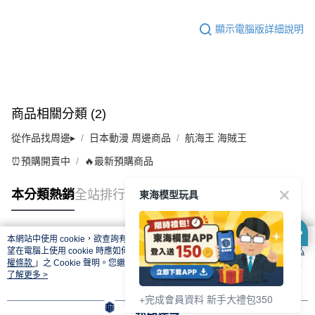
顯示電腦版詳細說明
商品相關分類 (2)
從作品找周邊▸
日本動漫 周邊商品
航海王 海賊王
⏰預購開賣中
🔥最新預購商品
東海模型玩具
本分類熱銷
全站排行
本網站中使用 cookie，欲查詢有關本網站使用 cookie 方式之詳情，及若您不希
熱門標籤
望在電腦上使用 cookie 時應如何變更電腦的 cookie 設定，請參閱本網站「
隱私
權條款
」之 Cookie 聲明。您繼續使用本網站即表示您同意本公司得按本網站使
用條款之 Cookie 聲明使用 cookie。
了解更多 >
+完成會員資料 新手大禮包350