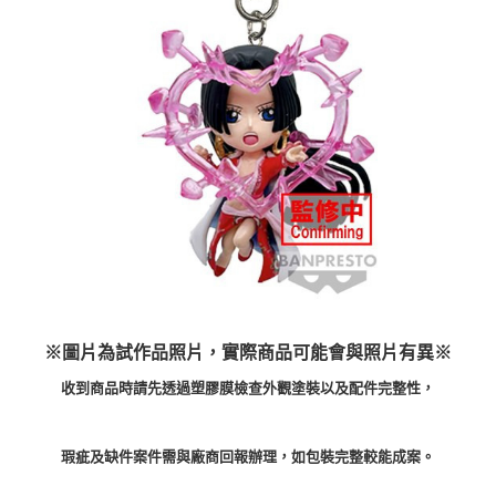
預購-付款後7-11取貨(舊)
1.本服務係由「台灣大哥大股份有限公司」（以下簡稱本公司）所提供，讓
用戶於交易時，得透過本服務購買商品或服務，並由商店將買賣／分期付款
每筆NT$90，滿NT$3,000(含以上)免運費
買賣價金債權讓與本公司後，依約使用本公司帳單繳交帳款。
2.基於同意付款使用「大哥付你分期」之契約關係目的，商店將以您的個人
預購-宅配(舊)
資料（包含姓名、電話或地址）提供予台灣大哥大進項蒐集、處理及利用，
由本公司與您本人進行分期帳單所需資料之確認、核對及更正。
每筆NT$120，滿NT$3,000(含以上)免運費
3.完整用戶服務條款，請詳閱以下連結：
https://oppay.tw/userRule
預購-宅配(離島)(舊)
每筆NT$160，滿NT$3,000(含以上)免運費
東海門市自取，需自備購物袋取貨唷。
免運費
※圖片為試作品照片，實際商品可能會與照片有異※
收到商品時請先透過塑膠膜檢查外觀塗裝以及配件完整性，
瑕疵及缺件案件需與廠商回報辦理，如包裝完整較能成案。