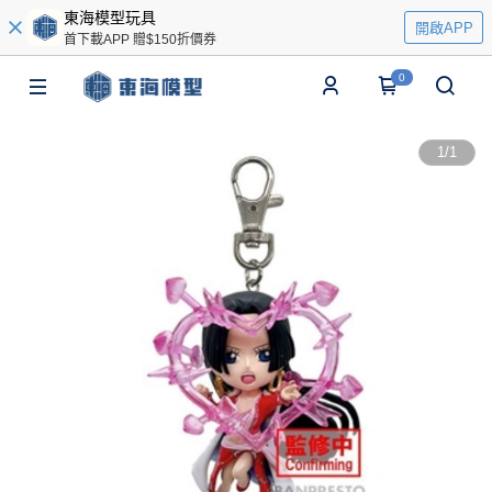
東海模型玩具
開啟APP
首下載APP 贈$150折價券
0
1
/
1