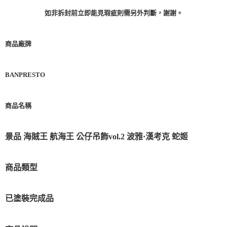
如非拆封前立即能見瑕疵則需另外判斷，謝謝。
商品廠牌
BANPRESTO
商品名稱
景品 海賊王 航海王 公仔吊飾vol.2 波雅·漢考克 蛇姬
商品類型
已塗裝完成品