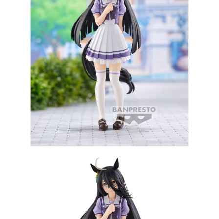
預購-付款後7-11取貨(舊)
1.本服務係由「台灣大哥大股份有限公司」（以下簡稱本公司）所提供，讓
用戶於交易時，得透過本服務購買商品或服務，並由商店將買賣／分期付款
每筆NT$90，滿NT$3,000(含以上)免運費
買賣價金債權讓與本公司後，依約使用本公司帳單繳交帳款。
2.基於同意付款使用「大哥付你分期」之契約關係目的，商店將以您的個人
預購-宅配(舊)
資料（包含姓名、電話或地址）提供予台灣大哥大進項蒐集、處理及利用，
由本公司與您本人進行分期帳單所需資料之確認、核對及更正。
每筆NT$120，滿NT$3,000(含以上)免運費
3.完整用戶服務條款，請詳閱以下連結：
https://oppay.tw/userRule
預購-宅配(離島)(舊)
每筆NT$160，滿NT$3,000(含以上)免運費
東海門市自取，需自備購物袋取貨唷。
免運費