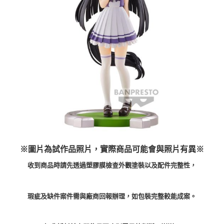
※圖片為試作品照片，實際商品可能會與照片有異※
收到商品時請先透過塑膠膜檢查外觀塗裝以及配件完整性，
瑕疵及缺件案件需與廠商回報辦理，如包裝完整較能成案。