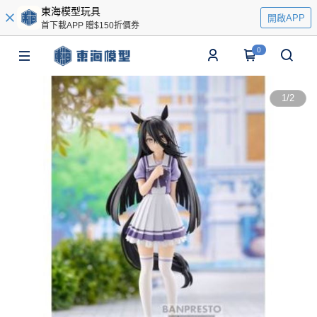
東海模型玩具
開啟APP
首下載APP 贈$150折價券
0
1
/
2