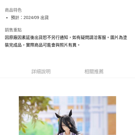
Apple Pay
商品特色
Google Pay
預計：2024/09 出貨
全盈+PAY
銷售重點
因原廠因素延後出貨恕不另行通知，如有疑問請洽客服。圖片為塗
大哥付你分期
裝完成品，實際商品可能會與照片有異。
相關說明
【大哥付你分期使用說明】
ATM付款
1.本服務由台灣大哥大提供，台灣大哥大用戶可立即使用無須另外申請。
2.付款方式選擇「大哥付你分期」，訂單成立後會自動跳轉到大哥付的交易
流程，驗證手機門號後，選擇欲分期的期數、繳款截止日，確認付款後即完
詳細說明
相關推薦
運送方式
成交易。
3.實際核准額度、可分期數及費用金額請依後續交易確認頁面所載為準。
預購-全家取貨付款(舊)
4.訂單成立30分鐘內，如未前往確認交易或遇審核未通過，訂單將自動取
每筆NT$90，滿NT$3,000(含以上)免運費
消。如遇「轉專審核」未通過狀況，表示未達大哥付你分期系統評分，恕無
法說明評估內容。
預購-付款後全家取貨(舊)
【繳款方式說明】
1.分期款項不併入電信帳單，「大哥付你分期」於每月結算日後寄送繳費提
每筆NT$90，滿NT$3,000(含以上)免運費
醒簡訊。
2.透過簡訊連結打開帳單後，可選擇「超商條碼／台灣大直營門市／銀行轉
預購-7-11取貨付款(舊)
帳／街口支付／iPASS MONEY」等通路繳費。
每筆NT$90，滿NT$3,000(含以上)免運費
【注意事項】