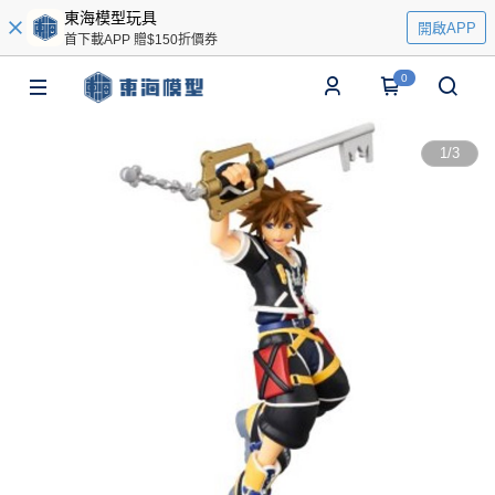
東海模型玩具
開啟APP
首下載APP 贈$150折價券
0
1
/
3