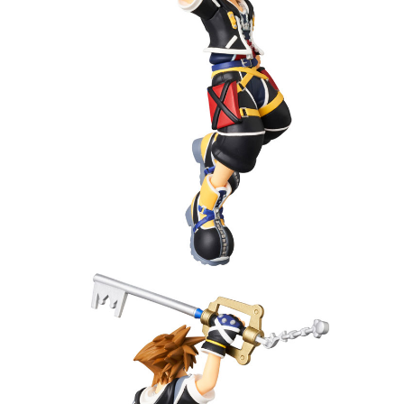
預購-付款後7-11取貨(舊)
1.本服務係由「台灣大哥大股份有限公司」（以下簡稱本公司）所提供，讓
用戶於交易時，得透過本服務購買商品或服務，並由商店將買賣／分期付款
每筆NT$90，滿NT$3,000(含以上)免運費
買賣價金債權讓與本公司後，依約使用本公司帳單繳交帳款。
2.基於同意付款使用「大哥付你分期」之契約關係目的，商店將以您的個人
預購-宅配(舊)
資料（包含姓名、電話或地址）提供予台灣大哥大進項蒐集、處理及利用，
由本公司與您本人進行分期帳單所需資料之確認、核對及更正。
每筆NT$120，滿NT$3,000(含以上)免運費
3.完整用戶服務條款，請詳閱以下連結：
https://oppay.tw/userRule
預購-宅配(離島)(舊)
每筆NT$160，滿NT$3,000(含以上)免運費
東海門市自取，需自備購物袋取貨唷。
免運費