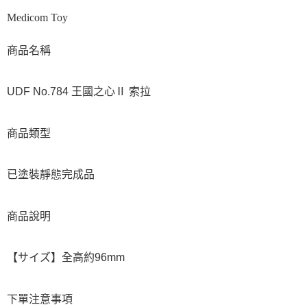
Medicom Toy
商品名稱
UDF No.784 王國之心Ⅱ 索拉
商品類型
已塗裝靜態完成品
商品說明
【サイズ】全高約96mm
下單注意事項