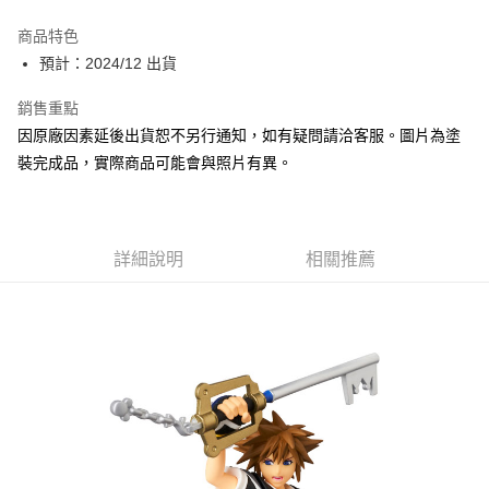
Apple Pay
商品特色
Google Pay
預計：2024/12 出貨
全盈+PAY
銷售重點
因原廠因素延後出貨恕不另行通知，如有疑問請洽客服。圖片為塗
大哥付你分期
裝完成品，實際商品可能會與照片有異。
相關說明
【大哥付你分期使用說明】
ATM付款
1.本服務由台灣大哥大提供，台灣大哥大用戶可立即使用無須另外申請。
2.付款方式選擇「大哥付你分期」，訂單成立後會自動跳轉到大哥付的交易
流程，驗證手機門號後，選擇欲分期的期數、繳款截止日，確認付款後即完
詳細說明
相關推薦
運送方式
成交易。
3.實際核准額度、可分期數及費用金額請依後續交易確認頁面所載為準。
預購-全家取貨付款(舊)
4.訂單成立30分鐘內，如未前往確認交易或遇審核未通過，訂單將自動取
每筆NT$90，滿NT$3,000(含以上)免運費
消。如遇「轉專審核」未通過狀況，表示未達大哥付你分期系統評分，恕無
法說明評估內容。
預購-付款後全家取貨(舊)
【繳款方式說明】
1.分期款項不併入電信帳單，「大哥付你分期」於每月結算日後寄送繳費提
每筆NT$90，滿NT$3,000(含以上)免運費
醒簡訊。
2.透過簡訊連結打開帳單後，可選擇「超商條碼／台灣大直營門市／銀行轉
預購-7-11取貨付款(舊)
帳／街口支付／iPASS MONEY」等通路繳費。
每筆NT$90，滿NT$3,000(含以上)免運費
【注意事項】