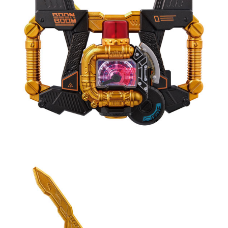
現貨-付款後7-11取貨
1.本服務係由「台灣大哥大股份有限公司」（以下簡稱本公司）所提供，讓
用戶於交易時，得透過本服務購買商品或服務，並由商店將買賣／分期付款
每筆NT$90，滿NT$3,000(含以上)免運費
買賣價金債權讓與本公司後，依約使用本公司帳單繳交帳款。
2.基於同意付款使用「大哥付你分期」之契約關係目的，商店將以您的個人
現貨-宅配
資料（包含姓名、電話或地址）提供予台灣大哥大進項蒐集、處理及利用，
由本公司與您本人進行分期帳單所需資料之確認、核對及更正。
每筆NT$120，滿NT$3,000(含以上)免運費
3.完整用戶服務條款，請詳閱以下連結：
https://oppay.tw/userRule
現貨-宅配(離島)
每筆NT$160，滿NT$3,000(含以上)免運費
東海門市自取，需自備購物袋取貨唷。
免運費