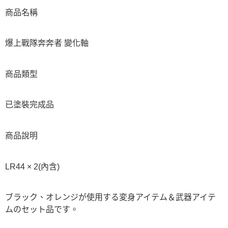
商品名稱
爆上戰隊奔奔者 變化軸
商品類型
已塗裝完成品
商品說明
LR44 × 2(內含)
ブラック、オレンジが使用する変身アイテム＆武器アイテ
ムのセット品です。