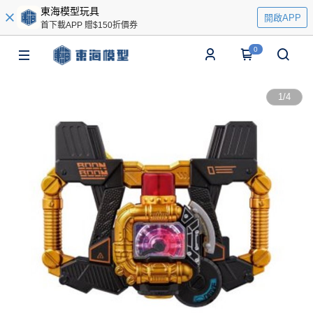
東海模型玩具
開啟APP
首下載APP 贈$150折價券
0
1
/
4