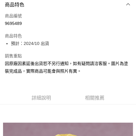
商品特色
Apple Pay
商品編號
Google Pay
9695489
全盈+PAY
商品特色
大哥付你分期
預計：2024/10 出貨
相關說明
【大哥付你分期使用說明】
銷售重點
ATM付款
1.本服務由台灣大哥大提供，台灣大哥大用戶可立即使用無須另外申請。
因原廠因素延後出貨恕不另行通知，如有疑問請洽客服。圖片為塗
2.付款方式選擇「大哥付你分期」，訂單成立後會自動跳轉到大哥付的交易
流程，驗證手機門號後，選擇欲分期的期數、繳款截止日，確認付款後即完
裝完成品，實際商品可能會與照片有異。
運送方式
成交易。
3.實際核准額度、可分期數及費用金額請依後續交易確認頁面所載為準。
預購-全家取貨付款(舊)
4.訂單成立30分鐘內，如未前往確認交易或遇審核未通過，訂單將自動取
每筆NT$90，滿NT$3,000(含以上)免運費
消。如遇「轉專審核」未通過狀況，表示未達大哥付你分期系統評分，恕無
法說明評估內容。
詳細說明
相關推薦
預購-付款後全家取貨(舊)
【繳款方式說明】
1.分期款項不併入電信帳單，「大哥付你分期」於每月結算日後寄送繳費提
每筆NT$90，滿NT$3,000(含以上)免運費
醒簡訊。
2.透過簡訊連結打開帳單後，可選擇「超商條碼／台灣大直營門市／銀行轉
預購-7-11取貨付款(舊)
帳／街口支付／iPASS MONEY」等通路繳費。
每筆NT$90，滿NT$3,000(含以上)免運費
【注意事項】