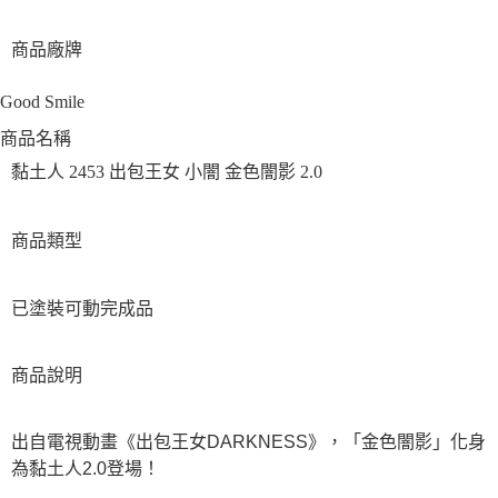
商品廠牌
Good Smile
商品名稱
黏土人 2453 出包王女 小闇 金色闇影 2.0
商品類型
已塗裝可動完成品
商品說明
出自電視動畫《出包王女DARKNESS》，「金色闇影」化身
為黏土人2.0登場！