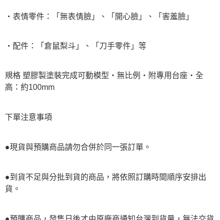
・表情零件：「無表情臉」、「開心臉」、「害羞臉」
・配件：「倉鼠梨斗」、「刀手零件」等
規格 塑膠製塗裝完成可動模型・無比例・附專用台座・全
高：約100mm
下單注意事項
●現貨與預購商品請勿合併於同一張訂單。
●到貨不足與分批到貨的商品，將依照訂購時間順序安排出
貨。
●預購商品，發售日後才由原廠商通知台灣到貨量，無法交貨