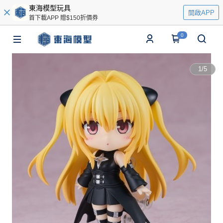
東海模型玩具
開啟APP
首下載APP 贈$150折價券
0
1
/
5