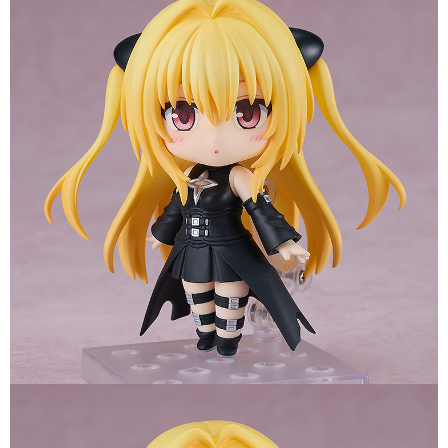
預購-付款後7-11取貨(舊)
1.本服務係由「台灣大哥大股份有限公司」（以下簡稱本公司）所提供，讓
用戶於交易時，得透過本服務購買商品或服務，並由商店將買賣／分期付款
每筆NT$90，滿NT$3,000(含以上)免運費
買賣價金債權讓與本公司後，依約使用本公司帳單繳交帳款。
2.基於同意付款使用「大哥付你分期」之契約關係目的，商店將以您的個人
預購-宅配(舊)
資料（包含姓名、電話或地址）提供予台灣大哥大進項蒐集、處理及利用，
由本公司與您本人進行分期帳單所需資料之確認、核對及更正。
每筆NT$120，滿NT$3,000(含以上)免運費
3.完整用戶服務條款，請詳閱以下連結：
https://oppay.tw/userRule
預購-宅配(離島)(舊)
每筆NT$160，滿NT$3,000(含以上)免運費
東海門市自取，需自備購物袋取貨唷。
免運費