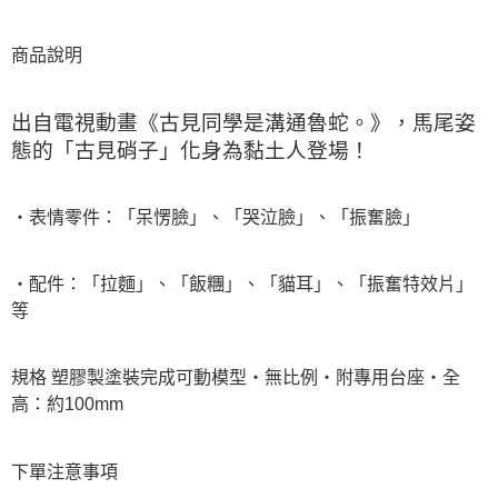
商品說明
出自電視動畫《古見同學是溝通魯蛇。》，馬尾姿
態的「古見硝子」化身為黏土人登場！
・表情零件：「呆愣臉」、「哭泣臉」、「振奮臉」
・配件：「拉麵」、「飯糰」、「貓耳」、「振奮特效片」
等
規格 塑膠製塗裝完成可動模型・無比例・附專用台座・全
高：約100mm
下單注意事項