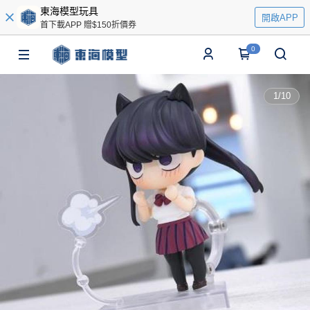
東海模型玩具
開啟APP
首下載APP 贈$150折價券
0
1
/
10