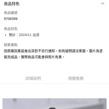
商品特色
Apple Pay
商品編號
Google Pay
9708399
全盈+PAY
商品特色
大哥付你分期
預計：2024/11 出貨
相關說明
【大哥付你分期使用說明】
銷售重點
ATM付款
1.本服務由台灣大哥大提供，台灣大哥大用戶可立即使用無須另外申請。
因原廠因素延後出貨恕不另行通知，如有疑問請洽客服。圖片為塗
2.付款方式選擇「大哥付你分期」，訂單成立後會自動跳轉到大哥付的交易
流程，驗證手機門號後，選擇欲分期的期數、繳款截止日，確認付款後即完
裝完成品，實際商品可能會與照片有異。
運送方式
成交易。
3.實際核准額度、可分期數及費用金額請依後續交易確認頁面所載為準。
預購-全家取貨付款(舊)
4.訂單成立30分鐘內，如未前往確認交易或遇審核未通過，訂單將自動取
每筆NT$90，滿NT$3,000(含以上)免運費
消。如遇「轉專審核」未通過狀況，表示未達大哥付你分期系統評分，恕無
法說明評估內容。
詳細說明
相關推薦
預購-付款後全家取貨(舊)
【繳款方式說明】
1.分期款項不併入電信帳單，「大哥付你分期」於每月結算日後寄送繳費提
每筆NT$90，滿NT$3,000(含以上)免運費
醒簡訊。
2.透過簡訊連結打開帳單後，可選擇「超商條碼／台灣大直營門市／銀行轉
預購-7-11取貨付款(舊)
帳／街口支付／iPASS MONEY」等通路繳費。
每筆NT$90，滿NT$3,000(含以上)免運費
【注意事項】