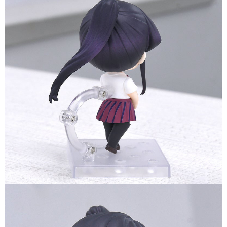
預購-付款後7-11取貨(舊)
1.本服務係由「台灣大哥大股份有限公司」（以下簡稱本公司）所提供，讓
用戶於交易時，得透過本服務購買商品或服務，並由商店將買賣／分期付款
每筆NT$90，滿NT$3,000(含以上)免運費
買賣價金債權讓與本公司後，依約使用本公司帳單繳交帳款。
2.基於同意付款使用「大哥付你分期」之契約關係目的，商店將以您的個人
預購-宅配(舊)
資料（包含姓名、電話或地址）提供予台灣大哥大進項蒐集、處理及利用，
由本公司與您本人進行分期帳單所需資料之確認、核對及更正。
每筆NT$120，滿NT$3,000(含以上)免運費
3.完整用戶服務條款，請詳閱以下連結：
https://oppay.tw/userRule
預購-宅配(離島)(舊)
每筆NT$160，滿NT$3,000(含以上)免運費
東海門市自取，需自備購物袋取貨唷。
免運費