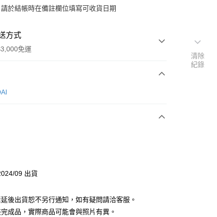
：請於結帳時在備註欄位填寫可收貨日期
送方式
3,000免運
清除
紀錄
次付款
AI
付款
y
024/09 出貨
分期
素延後出貨恕不另行通知，如有疑問請洽客服。
你分期使用說明】
由台灣大哥大提供，台灣大哥大用戶可立即使用無須另外申請。
裝完成品，實際商品可能會與照片有異。