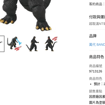
客約商品
付款與運
超取滿NT$
付款方式
品牌
信用卡一
萬代 BAND
超商取貨
商品特色
Apple Pay
商品編號
Google Pa
9713126
商品特色
全盈+PAY
預計：2
大哥付你
銷售重點
相關說明
因原廠因
【大哥付
ATM付款
1.本服務
圖片為塗