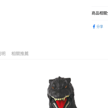
2.付款方
流程，驗
完成交易
運送方式
商品相關分
3.實際核
4.訂單成
預購-全家
從作品找周
消。如遇
分享
每筆NT$9
無法說明
⏰預購開
【繳款方
預購-付款
1.分期款
找玩具模型
醒簡訊。
每筆NT$9
2.透過簡
帳／街口支
預購-7-1
說明
相關推薦
【注意事
每筆NT$9
1.本服務
用戶於交
預購-付款後
款買賣價
每筆NT$9
2.基於同
資料（包
預購-宅配(
用，由本
3.完整用
每筆NT$1
預購-宅配(
每筆NT$1