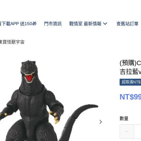
首下載APP 送150🎁
門市資訊
戰情室 最新情報
查舊站訂單
 東寶怪獸宇宙
(預購)
吉拉藍v
超取滿NT$
NT$9
數量