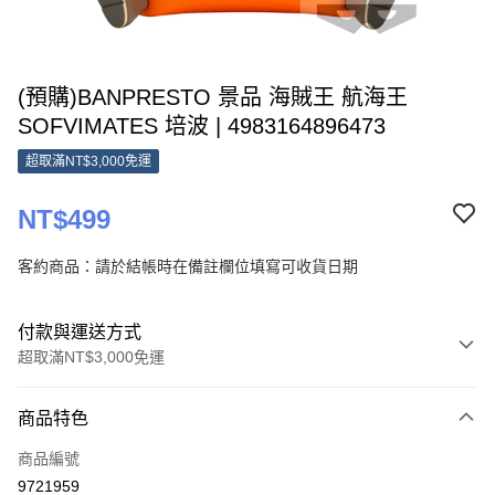
(預購)BANPRESTO 景品 海賊王 航海王
SOFVIMATES 培波 | 4983164896473
超取滿NT$3,000免運
NT$499
客約商品：請於結帳時在備註欄位填寫可收貨日期
付款與運送方式
超取滿NT$3,000免運
付款方式
商品特色
信用卡一次付款
商品編號
超商取貨付款
9721959