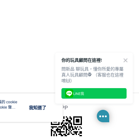
你的玩具顧問在這裡!
問新品 聊玩具，懂你所愛的專屬
真人玩具顧問🕵️ （客服也在這裡
唷🙌）
LINE我
 cookie
kie 聲明
我知道了
官方APP