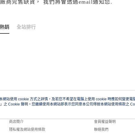
若
廠商完售缺貨， 我們將會透過email通知您.
熱銷
全站排行
本網站使用 cookie 方式之詳情，及若您不希望在電腦上使用 cookie 時應如何變更電腦的
」之 Cookie 聲明。您繼續使用本網站即表示您同意本公司得按本網站使用條款之 Coo
關於我們
客服資訊
品牌故事
購物說明
商店簡介
會員權益聲明
隱私權及網站使用條款
聯絡我們