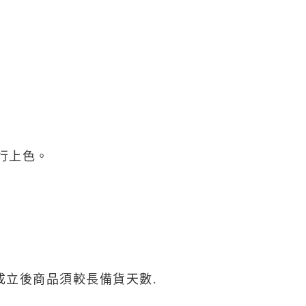
自取，需自備購物袋取貨唷。
行上色。
成立後商品須較長備貨天數.