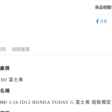
2.付款方
流程，驗
商品相關分
完成交易
運送方式
3.實際核
從系列找潮
4.訂單成
分享
現貨-全家
消。如遇
找玩具模型
每筆NT$9
無法說明
【繳款方
🔥熱賣現
現貨-付款
1.分期款
醒簡訊。
每筆NT$9
2.透過簡
說明
相關推薦
帳／街口支
現貨-7-1
【注意事
每筆NT$9
1.本服務
品廠牌
用戶於交
現貨-付款後
款買賣價
每筆NT$9
2.基於同
JIMI 富士美
資料（包
現貨-宅配
用，由本
品名稱
3.完整用
每筆NT$1
現貨-宅配(
1/24
ID12
HONDA TODAY G 富士美 組裝模型 0
IMI
每筆NT$1