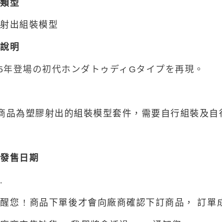
品類型
東海門市
膠射出組裝模型
免運費
品說明
85年登場の初代ホンダトゥディGタイプを再現。
商品為塑膠射出的組裝模型套件
，需要自行組裝及自
品發售日期
.
醒您 ! 商品下單後才會向廠商確認下訂商品，
訂單