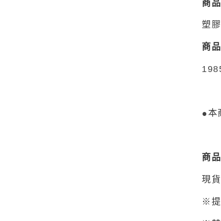
商
塑
商
19
本
●
商
現貨
※提