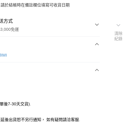
：請於結帳時在備註欄位填寫可收貨日期
送方式
3,000免運
清除
紀錄
次付款
IMI
付款
y
單後7-30天交貨).
分期
延後出貨恕不另行通知， 如有疑問請洽客服.
你分期使用說明】
由台灣大哥大提供，台灣大哥大用戶可立即使用無須另外申請。