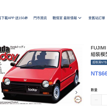
首下載APP 送150🎁
門市資訊
戰情室 最新情報
查舊站訂單
FUJIM
組裝模型
超取滿NT$
NT$6
數量