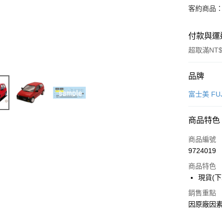
客約商品
付款與運
超取滿NT$
付款方式
品牌
信用卡一
富士美 FUJ
超商取貨
商品特色
Apple Pay
商品編號
Google Pa
9724019
商品特色
全盈+PAY
現貨(下
大哥付你
銷售重點
相關說明
因原廠因素
【大哥付
ATM付款
1.本服務