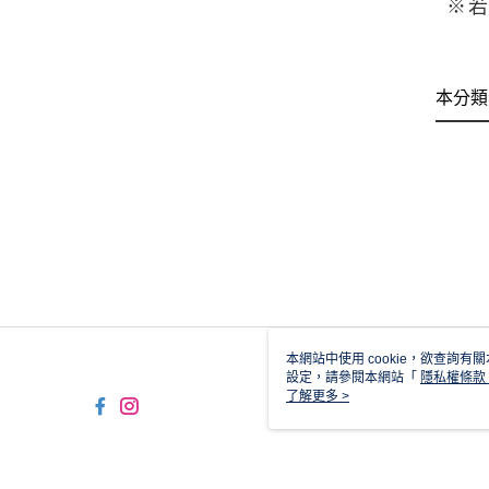
※
本分類
本網站中使用 cookie，欲查詢有關
設定，請參閱本網站「
隱私權條款
使用 cookie。
了解更多 >