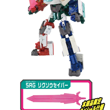
買賣價金債權讓與本公司後，依約使用本公司帳單繳交帳款。
2.基於同意付款使用「大哥付你分期」之契約關係目的，商店將以您的個人
資料（包含姓名、電話或地址）提供予台灣大哥大進項蒐集、處理及利用，
由本公司與您本人進行分期帳單所需資料之確認、核對及更正。
3.完整用戶服務條款，請詳閱以下連結：
https://oppay.tw/userRule