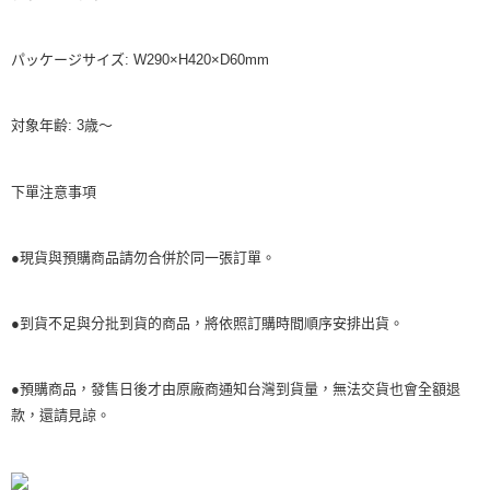
パッケージサイズ: W290×H420×D60mm
対象年齢: 3歳～
下單注意事項
●現貨與預購商品請勿合併於同一張訂單。
●到貨不足與分批到貨的商品，將依照訂購時間順序安排出貨。
●預購商品，發售日後才由原廠商通知台灣到貨量，無法交貨也會全額退
款，還請見諒。