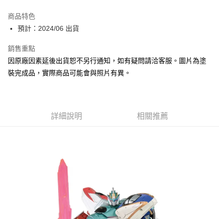
Google Pay
商品特色
全盈+PAY
預計：2024/06 出貨
大哥付你分期
銷售重點
相關說明
因原廠因素延後出貨恕不另行通知，如有疑問請洽客服。圖片為塗
【大哥付你分期使用說明】
裝完成品，實際商品可能會與照片有異。
ATM付款
1.本服務由台灣大哥大提供，台灣大哥大用戶可立即使用無須另外申請。
2.付款方式選擇「大哥付你分期」，訂單成立後會自動跳轉到大哥付的交易
流程，驗證手機門號後，選擇欲分期的期數、繳款截止日，確認付款後即完
運送方式
成交易。
3.實際核准額度、可分期數及費用金額請依後續交易確認頁面所載為準。
預購-宅配(舊)
詳細說明
相關推薦
4.訂單成立30分鐘內，如未前往確認交易或遇審核未通過，訂單將自動取
每筆NT$120，滿NT$3,000(含以上)免運費
消。如遇「轉專審核」未通過狀況，表示未達大哥付你分期系統評分，恕無
法說明評估內容。
預購-宅配(離島)(舊)
【繳款方式說明】
1.分期款項不併入電信帳單，「大哥付你分期」於每月結算日後寄送繳費提
每筆NT$160，滿NT$3,000(含以上)免運費
醒簡訊。
2.透過簡訊連結打開帳單後，可選擇「超商條碼／台灣大直營門市／銀行轉
東海門市自取，需自備購物袋取貨唷。
帳／街口支付／iPASS MONEY」等通路繳費。
免運費
【注意事項】
1.本服務係由「台灣大哥大股份有限公司」（以下簡稱本公司）所提供，讓
用戶於交易時，得透過本服務購買商品或服務，並由商店將買賣／分期付款