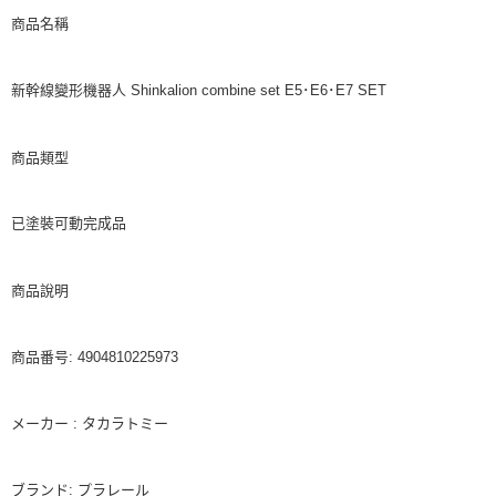
商品名稱
新幹線變形機器人 Shinkalion combine set E5･E6･E7 SET
商品類型
已塗裝可動完成品
商品說明
商品番号: 4904810225973
メーカー : タカラトミー
ブランド: プラレール