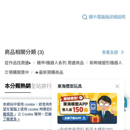
顯示電腦版詳細說明
商品相關分類 (3)
查看全部
從作品找周邊▸
機甲/機器人系列 周邊商品
新幹線變形機器人
⏰預購開賣中
🔥最新預購商品
東海模型玩具
本分類熱銷
全站排行
本網站中使用 cookie，欲查詢有關本網站使用 cookie 方式之詳情，及若您不希
熱門標籤
望在電腦上使用 cookie 時應如何變更電腦的 cookie 設定，請參閱本網站「
隱私
權條款
」之 Cookie 聲明。您繼續使用本網站即表示您同意本公司得按本網站使
用條款之 Cookie 聲明使用 cookie。
了解更多 >
+完成會員資料 新手大禮包350