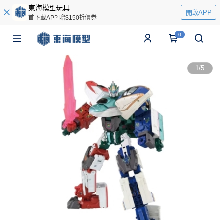
東海模型玩具
開啟APP
首下載APP 贈$150折價券
0
1
/
5