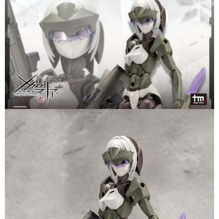
每筆NT$90，滿NT$3,000(含以上)免運費
【注意事項】
預購-付款後7-11取貨(舊)
1.本服務係由「台灣大哥大股份有限公司」（以下簡稱本公司）所提供，讓
用戶於交易時，得透過本服務購買商品或服務，並由商店將買賣／分期付款
每筆NT$90，滿NT$3,000(含以上)免運費
買賣價金債權讓與本公司後，依約使用本公司帳單繳交帳款。
2.基於同意付款使用「大哥付你分期」之契約關係目的，商店將以您的個人
預購-宅配(舊)
資料（包含姓名、電話或地址）提供予台灣大哥大進項蒐集、處理及利用，
由本公司與您本人進行分期帳單所需資料之確認、核對及更正。
每筆NT$120，滿NT$3,000(含以上)免運費
3.完整用戶服務條款，請詳閱以下連結：
https://oppay.tw/userRule
預購-宅配(離島)(舊)
每筆NT$160，滿NT$3,000(含以上)免運費
東海門市自取，需自備購物袋取貨唷。
免運費