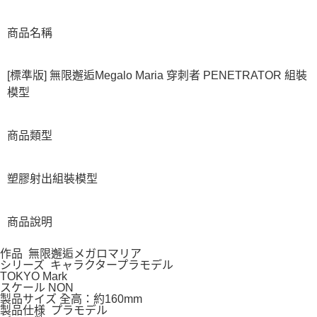
商品名稱
[標準版] 無限邂逅Megalo Maria 穿刺者 PENETRATOR 組裝
模型
商品類型
塑膠射出組裝模型
商品說明
作品 無限邂逅メガロマリア
シリーズ キャラクタープラモデル
TOKYO Mark
スケール NON
製品サイズ 全高：約160mm
製品仕様 プラモデル