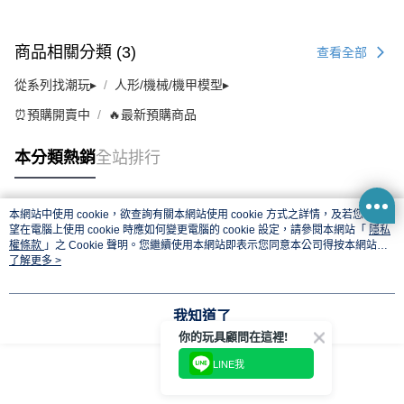
商品相關分類 (3)
查看全部
從系列找潮玩▸
人形/機械/機甲模型▸
⏰預購開賣中
🔥最新預購商品
本分類熱銷
全站排行
本網站中使用 cookie，欲查詢有關本網站使用 cookie 方式之詳情，及若您不希
熱門標籤
望在電腦上使用 cookie 時應如何變更電腦的 cookie 設定，請參閱本網站「
隱私
權條款
」之 Cookie 聲明。您繼續使用本網站即表示您同意本公司得按本網站使
用條款之 Cookie 聲明使用 cookie。
了解更多 >
我知道了
你的玩具顧問在這裡!
LINE我