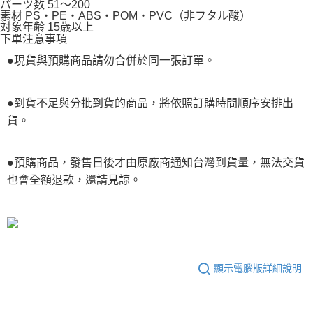
パーツ数 51～200
素材 PS・PE・ABS・POM・PVC（非フタル酸）
対象年齢 15歳以上
下單注意事項
●現貨與預購商品請勿合併於同一張訂單。
●到貨不足與分批到貨的商品，將依照訂購時間順序安排出
貨。
●預購商品，發售日後才由原廠商通知台灣到貨量，無法交貨
也會全額退款，還請見諒。
顯示電腦版詳細說明