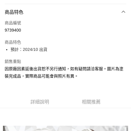
超商取貨付款
商品特色
Apple Pay
商品編號
Google Pay
9739400
全盈+PAY
商品特色
大哥付你分期
預計：2024/10 出貨
相關說明
【大哥付你分期使用說明】
銷售重點
ATM付款
1.本服務由台灣大哥大提供，台灣大哥大用戶可立即使用無須另外申請。
因原廠因素延後出貨恕不另行通知，如有疑問請洽客服。圖片為塗
2.付款方式選擇「大哥付你分期」，訂單成立後會自動跳轉到大哥付的交易
流程，驗證手機門號後，選擇欲分期的期數、繳款截止日，確認付款後即完
裝完成品，實際商品可能會與照片有異。
運送方式
成交易。
3.實際核准額度、可分期數及費用金額請依後續交易確認頁面所載為準。
預購-全家取貨付款(舊)
4.訂單成立30分鐘內，如未前往確認交易或遇審核未通過，訂單將自動取
每筆NT$90，滿NT$3,000(含以上)免運費
消。如遇「轉專審核」未通過狀況，表示未達大哥付你分期系統評分，恕無
法說明評估內容。
詳細說明
相關推薦
預購-付款後全家取貨(舊)
【繳款方式說明】
1.分期款項不併入電信帳單，「大哥付你分期」於每月結算日後寄送繳費提
每筆NT$90，滿NT$3,000(含以上)免運費
醒簡訊。
2.透過簡訊連結打開帳單後，可選擇「超商條碼／台灣大直營門市／銀行轉
預購-7-11取貨付款(舊)
帳／街口支付／iPASS MONEY」等通路繳費。