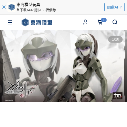
東海模型玩具
開啟APP
首下載APP 贈$150折價券
0
1
/
10