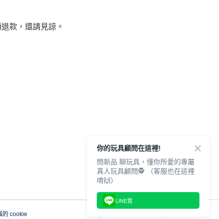
額退款，還請見諒。
你的玩具顧問在這裡!
問新品 聊玩具，懂你所愛的專屬
真人玩具顧問🕵️ （客服也在這裡
唷🙌）
LINE我
 cookie