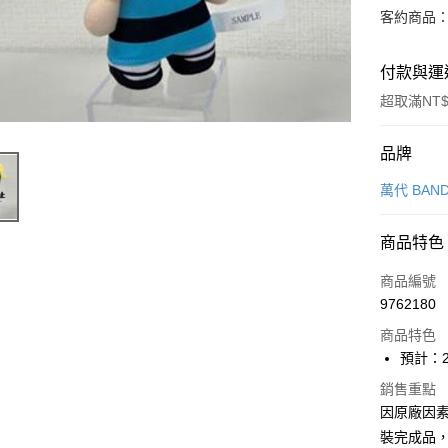
客約商品
付款與運
超取滿NT$
付款方式
品牌
信用卡一
萬代 BAND
超商取貨
商品特色
Apple Pay
商品編號
Google Pa
9762180
商品特色
全盈+PAY
預計：2
大哥付你
銷售重點
相關說明
因原廠因
【大哥付
ATM付款
1.本服務
裝完成品