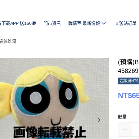
首下載APP 送150🎁
門市資訊
戰情室 最新情報
查舊站訂單
超級英雄類
(預購)
458269
超取滿NT$
NT$6
數量