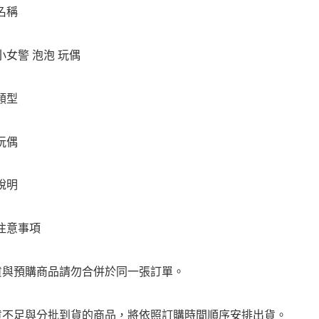
名稱
東海門市
免運費
小女警 泡泡 玩偶
類型
玩偶
說明
注意事項
貨與預購商品請勿合併於同一張訂單。
貨不足與分批到貨的商品，將依照訂購時間順序安排出貨。