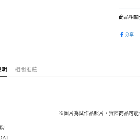
2.付款方
流程，驗
完成交易
運送方式
商品相關分
3.實際核
4.訂單成
預購-全家
從作品找周
消。如遇
分享
每筆NT$9
無法說明
⏰預購開
【繳款方
預購-付款
1.分期款
找玩具模型
醒簡訊。
每筆NT$9
2.透過簡
帳／街口支
預購-7-1
說明
相關推薦
【注意事
每筆NT$9
1.本服務
用戶於交
預購-付款後
款買賣價
每筆NT$9
2.基於同
資料（包
預購-宅配(
用，由本
※圖片為試作品照片，實際商品可能
3.完整用
每筆NT$1
預購-宅配(
牌
每筆NT$1
DAI