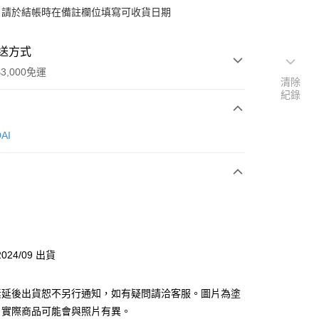
：請於結帳時在備註欄位填寫可收貨日期
送方式
3,000免運
清除
紀錄
次付款
AI
付款
y
024/09 出貨
分期
素延後出貨恕不另行通知，如有疑問請洽客服。圖片為塗
你分期使用說明】
由台灣大哥大提供，台灣大哥大用戶可立即使用無須另外申請。
，實際商品可能會與照片有異。