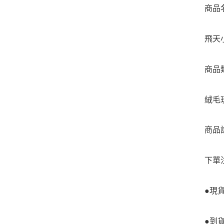
商品
飛天
商品
絨毛
商品
下單
●現
●到