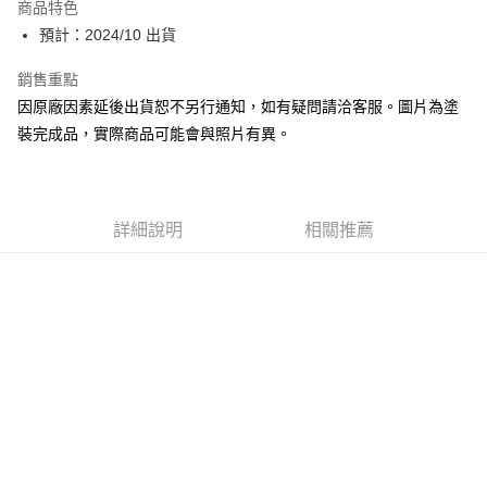
商品特色
Google Pay
預計：2024/10 出貨
全盈+PAY
銷售重點
因原廠因素延後出貨恕不另行通知，如有疑問請洽客服。圖片為塗
大哥付你分期
裝完成品，實際商品可能會與照片有異。
相關說明
【大哥付你分期使用說明】
ATM付款
1.本服務由台灣大哥大提供，台灣大哥大用戶可立即使用無須另外申請。
2.付款方式選擇「大哥付你分期」，訂單成立後會自動跳轉到大哥付的交易
流程，驗證手機門號後，選擇欲分期的期數、繳款截止日，確認付款後即完
詳細說明
相關推薦
運送方式
成交易。
3.實際核准額度、可分期數及費用金額請依後續交易確認頁面所載為準。
預購-全家取貨付款(舊)
4.訂單成立30分鐘內，如未前往確認交易或遇審核未通過，訂單將自動取
每筆NT$90，滿NT$3,000(含以上)免運費
消。如遇「轉專審核」未通過狀況，表示未達大哥付你分期系統評分，恕無
法說明評估內容。
預購-付款後全家取貨(舊)
【繳款方式說明】
1.分期款項不併入電信帳單，「大哥付你分期」於每月結算日後寄送繳費提
每筆NT$90，滿NT$3,000(含以上)免運費
醒簡訊。
2.透過簡訊連結打開帳單後，可選擇「超商條碼／台灣大直營門市／銀行轉
預購-7-11取貨付款(舊)
帳／街口支付／iPASS MONEY」等通路繳費。
每筆NT$90，滿NT$3,000(含以上)免運費
【注意事項】
預購-付款後7-11取貨(舊)
1.本服務係由「台灣大哥大股份有限公司」（以下簡稱本公司）所提供，讓