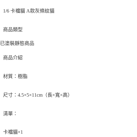
1/6 卡襠貓 A款灰條紋貓
商品類型
已塗裝靜態商品
商品介紹
材質：樹脂
尺寸：4.5×5×11cm（長×寬×高）
清單：
卡襠貓×1