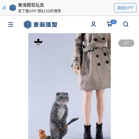
東海模型玩具
開啟APP
首下載APP 贈$150折價券
0
1
/
7