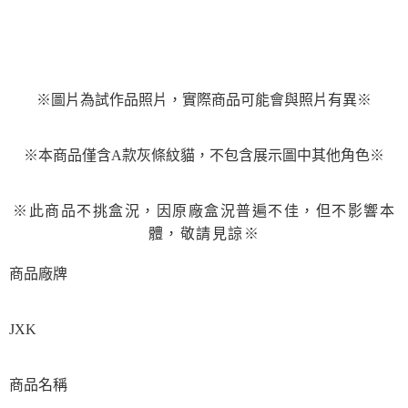
用戶於交易時，得透過本服務購買商品或服務，並由商店將買賣／分期付款
每筆NT$90，滿NT$3,000(含以上)免運費
買賣價金債權讓與本公司後，依約使用本公司帳單繳交帳款。
2.基於同意付款使用「大哥付你分期」之契約關係目的，商店將以您的個人
預購-宅配(舊)
資料（包含姓名、電話或地址）提供予台灣大哥大進項蒐集、處理及利用，
由本公司與您本人進行分期帳單所需資料之確認、核對及更正。
每筆NT$120，滿NT$3,000(含以上)免運費
3.完整用戶服務條款，請詳閱以下連結：
https://oppay.tw/userRule
※圖片為試作品照片，實際商品可能會與照片有異※
預購-宅配(離島)(舊)
每筆NT$160，滿NT$3,000(含以上)免運費
※本商品僅含
A款灰條紋貓
，不包含展示圖中其他角色※
東海門市自取，需自備購物袋取貨唷。
免運費
※此商品不挑盒況，因原廠盒況普遍不佳，但不影響本
體，敬請見諒※
商品廠牌
JXK
商品名稱