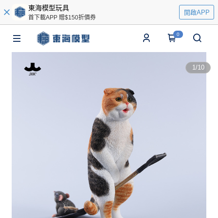
東海模型玩具
開啟APP
首下載APP 贈$150折價券
0
1
/
10