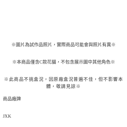
用戶於交易時，得透過本服務購買商品或服務，並由商店將買賣／分期付款
每筆NT$90，滿NT$3,000(含以上)免運費
買賣價金債權讓與本公司後，依約使用本公司帳單繳交帳款。
2.基於同意付款使用「大哥付你分期」之契約關係目的，商店將以您的個人
預購-宅配(舊)
資料（包含姓名、電話或地址）提供予台灣大哥大進項蒐集、處理及利用，
由本公司與您本人進行分期帳單所需資料之確認、核對及更正。
每筆NT$120，滿NT$3,000(含以上)免運費
3.完整用戶服務條款，請詳閱以下連結：
https://oppay.tw/userRule
預購-宅配(離島)(舊)
每筆NT$160，滿NT$3,000(含以上)免運費
※圖片為試作品照片，實際商品可能會與照片有異※
東海門市自取，需自備購物袋取貨唷。
免運費
※本商品僅含
C款花貓
，不包含展示圖中其他角色※
※此商品不挑盒況，因原廠盒況普遍不佳，但不影響本
體，敬請見諒※
商品廠牌
JXK