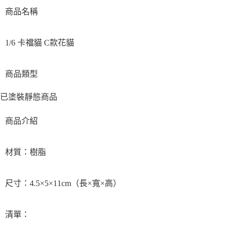
商品名稱
1/6 卡襠貓 C款花貓
商品類型
已塗裝靜態商品
商品介紹
材質：樹脂
尺寸：4.5×5×11cm（長×寬×高）
清單：