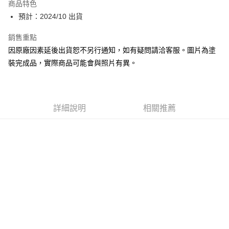
商品特色
Google Pay
預計：2024/10 出貨
全盈+PAY
銷售重點
因原廠因素延後出貨恕不另行通知，如有疑問請洽客服。圖片為塗
大哥付你分期
裝完成品，實際商品可能會與照片有異。
相關說明
【大哥付你分期使用說明】
ATM付款
1.本服務由台灣大哥大提供，台灣大哥大用戶可立即使用無須另外申請。
2.付款方式選擇「大哥付你分期」，訂單成立後會自動跳轉到大哥付的交易
流程，驗證手機門號後，選擇欲分期的期數、繳款截止日，確認付款後即完
詳細說明
相關推薦
運送方式
成交易。
3.實際核准額度、可分期數及費用金額請依後續交易確認頁面所載為準。
預購-全家取貨付款(舊)
4.訂單成立30分鐘內，如未前往確認交易或遇審核未通過，訂單將自動取
每筆NT$90，滿NT$3,000(含以上)免運費
消。如遇「轉專審核」未通過狀況，表示未達大哥付你分期系統評分，恕無
法說明評估內容。
預購-付款後全家取貨(舊)
【繳款方式說明】
1.分期款項不併入電信帳單，「大哥付你分期」於每月結算日後寄送繳費提
每筆NT$90，滿NT$3,000(含以上)免運費
醒簡訊。
2.透過簡訊連結打開帳單後，可選擇「超商條碼／台灣大直營門市／銀行轉
預購-7-11取貨付款(舊)
帳／街口支付／iPASS MONEY」等通路繳費。
每筆NT$90，滿NT$3,000(含以上)免運費
【注意事項】
預購-付款後7-11取貨(舊)
1.本服務係由「台灣大哥大股份有限公司」（以下簡稱本公司）所提供，讓