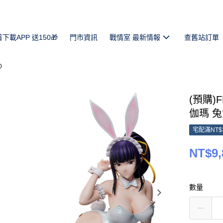
首下載APP 送150🎁
門市資訊
戰情室 最新情報
查舊站訂單
D
(預購)F
伽瑪 兔女
宅配滿NT$
NT$9,
數量