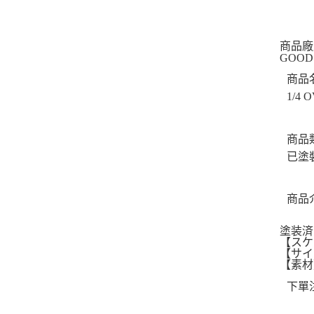
商品廠
GOOD
商品
1/4
商品
已塗
商品
塗装済
【スケ
【サイ
【素材
下單