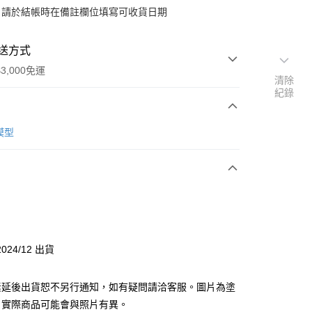
：請於結帳時在備註欄位填寫可收貨日期
送方式
3,000免運
清除
紀錄
次付款
 模型
y
分期
024/12 出貨
你分期使用說明】
由台灣大哥大提供，台灣大哥大用戶可立即使用無須另外申請。
素延後出貨恕不另行通知，如有疑問請洽客服。圖片為塗
式選擇「大哥付你分期」，訂單成立後會自動跳轉到大哥付的交易
證手機門號後，選擇欲分期的期數、繳款截止日，確認付款後即
，實際商品可能會與照片有異。