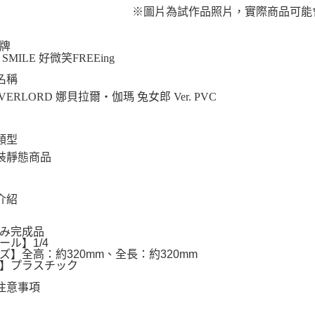
※圖片為試作品照片，實際商品可能
牌
 SMILE 好微笑FREEing
名稱
 OVERLORD 娜貝拉爾‧伽瑪 兔女郎 Ver. PVC
類型
裝靜態商品
介紹
み完成品
ール】1/4
ズ】全高：約320mm、全長：約320mm
】プラスチック
注意事項