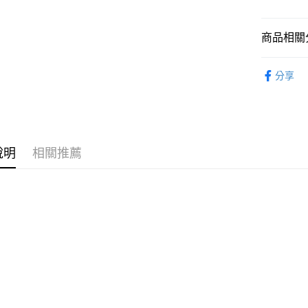
完成交易
運送方式
3.實際核
4.訂單成
預購-宅配(
商品相關分
消。如遇
每筆NT$1
無法說明
從作品找周
【繳款方
分享
預購-宅配(
1.分期款
⏰預購開
醒簡訊。
每筆NT$1
2.透過簡
找玩具模型
帳／街口支
東海門市
【注意事
免運費
說明
相關推薦
1.本服務
用戶於交
款買賣價
2.基於同
資料（包
用，由本
3.完整用