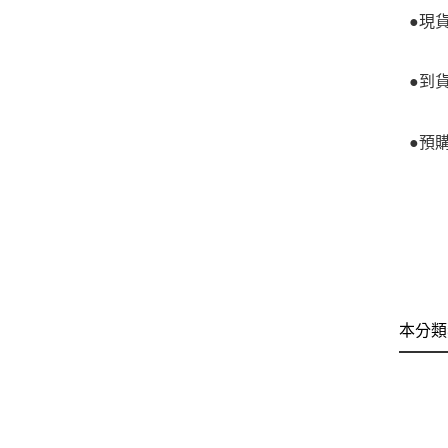
●現
●到
●預
本分類