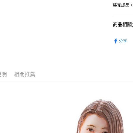
ATM付款
1.本服務
裝完成品
2.付款方
流程，驗
完成交易
運送方式
商品相關分
3.實際核
4.訂單成
預購-全家
從系列找潮
消。如遇
分享
每筆NT$9
無法說明
GOOD SM
【繳款方
預購-付款
1.分期款
⏰預購開
醒簡訊。
每筆NT$9
2.透過簡
找玩具模型
帳／街口支
預購-7-1
說明
相關推薦
【注意事
每筆NT$9
1.本服務
用戶於交
預購-付款後
款買賣價
每筆NT$9
2.基於同
資料（包
預購-宅配(
用，由本
3.完整用
每筆NT$1
預購-宅配(