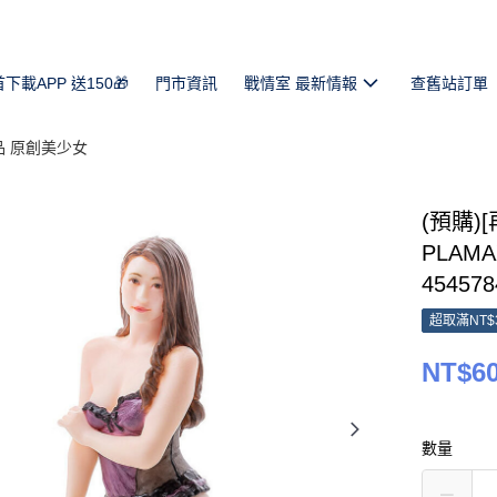
首下載APP 送150🎁
門市資訊
戰情室 最新情報
查舊站訂單
品 原創美少女
(預購)[
PLAMA
454578
超取滿NT$
NT$6
數量