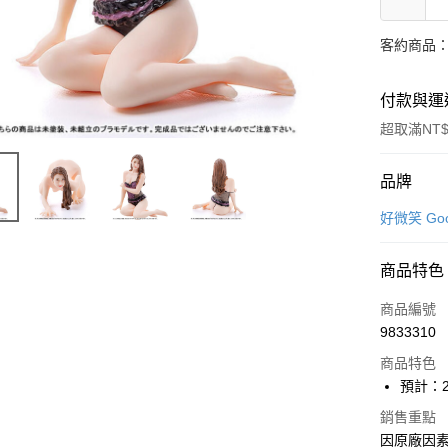
客約商品
付款與運
超取滿NT$
付款方式
品牌
信用卡一
好微笑 Goo
超商取貨
商品特色
Apple Pay
商品編號
Google Pa
9833310
商品特色
全盈+PAY
預計：2
大哥付你
銷售重點
相關說明
因原廠因
【大哥付