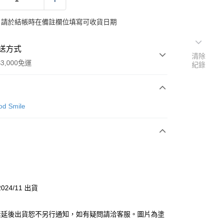
：請於結帳時在備註欄位填寫可收貨日期
送方式
清除
3,000免運
紀錄
次付款
d Smile
付款
y
024/11 出貨
分期
素延後出貨恕不另行通知，如有疑問請洽客服。圖片為塗
你分期使用說明】