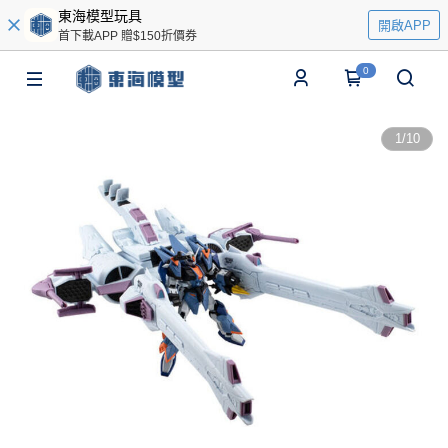
東海模型玩具
開啟APP
首下載APP 贈$150折價券
0
1
/
10