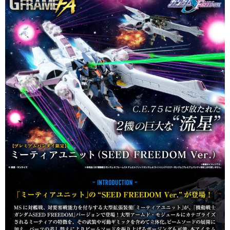
1.本服務係由「台灣大哥大股份有限公司」（以下簡稱本公司）所提供，讓
用戶於交易時，得透過本服務購買商品或服務，並由商店將買賣／分期付款
買賣價金債權讓與本公司後，依約使用本公司帳單繳交帳款。
2.基於同意付款使用「大哥付你分期」之契約關係目的，商店將以您的個人
資料（包含姓名、電話或地址）提供予台灣大哥大進項蒐集、處理及利用，
由本公司與您本人進行分期帳單所需資料之確認、核對及更正。
3.完整用戶服務條款，請詳閱以下連結：
https://oppay.tw/userRule