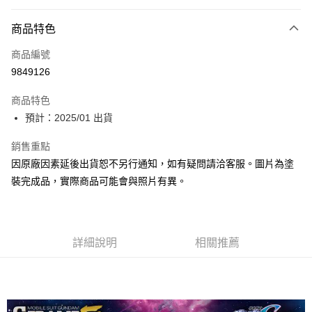
Apple Pay
商品特色
Google Pay
商品編號
全盈+PAY
9849126
大哥付你分期
相關說明
商品特色
【大哥付你分期使用說明】
預計：2025/01 出貨
ATM付款
1.本服務由台灣大哥大提供，台灣大哥大用戶可立即使用無須另外申請。
2.付款方式選擇「大哥付你分期」，訂單成立後會自動跳轉到大哥付的交易
銷售重點
流程，驗證手機門號後，選擇欲分期的期數、繳款截止日，確認付款後即完
運送方式
因原廠因素延後出貨恕不另行通知，如有疑問請洽客服。圖片為塗
成交易。
3.實際核准額度、可分期數及費用金額請依後續交易確認頁面所載為準。
預購-宅配(舊)
裝完成品，實際商品可能會與照片有異。
4.訂單成立30分鐘內，如未前往確認交易或遇審核未通過，訂單將自動取
每筆NT$120，滿NT$3,000(含以上)免運費
消。如遇「轉專審核」未通過狀況，表示未達大哥付你分期系統評分，恕無
法說明評估內容。
預購-宅配(離島)(舊)
【繳款方式說明】
1.分期款項不併入電信帳單，「大哥付你分期」於每月結算日後寄送繳費提
詳細說明
相關推薦
每筆NT$160，滿NT$3,000(含以上)免運費
醒簡訊。
2.透過簡訊連結打開帳單後，可選擇「超商條碼／台灣大直營門市／銀行轉
東海門市自取，需自備購物袋取貨唷。
帳／街口支付／iPASS MONEY」等通路繳費。
免運費
【注意事項】