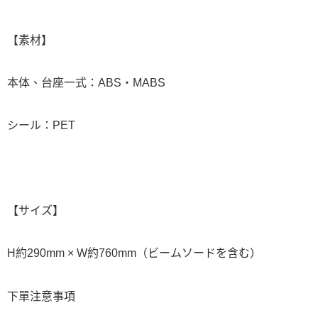
【素材】
本体、台座一式：ABS・MABS
シール：PET
【サイズ】
H約290mm × W約760mm（ビームソードを含む）
下單注意事項