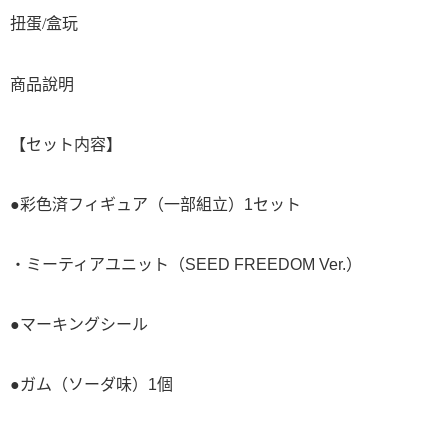
扭蛋/盒玩
商品說明
【セット内容】
●彩色済フィギュア（一部組立）1セット
・ミーティアユニット（SEED FREEDOM Ver.）
●マーキングシール
●ガム（ソーダ味）1個