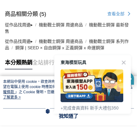
商品相關分類 (5)
查看全部
從作品找周邊▸
機動戰士鋼彈 周邊商品
機動戰士鋼彈 最新發
售
從作品找周邊▸
機動戰士鋼彈 周邊商品
機動戰士鋼彈 系列作
品
鋼彈 | SEED × 自由鋼彈 x 正義鋼彈 x 命運鋼彈
東海模型玩具
本分類熱銷
全站排行
本網站中使用 cookie，欲查詢有關本網站使用 cookie 方式之詳情，及若您不希
熱門標籤
望在電腦上使用 cookie 時應如何變更電腦的 cookie 設定，請參閱本網站「
隱私
權條款
」之 Cookie 聲明。您繼續使用本網站即表示您同意本公司得按本網站使
用條款之 Cookie 聲明使用 cookie。
了解更多 >
+完成會員資料 新手大禮包350
我知道了