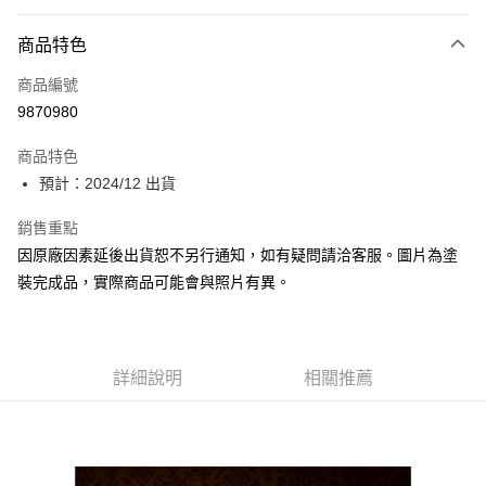
Apple Pay
商品特色
Google Pay
商品編號
全盈+PAY
9870980
大哥付你分期
相關說明
商品特色
【大哥付你分期使用說明】
預計：2024/12 出貨
ATM付款
1.本服務由台灣大哥大提供，台灣大哥大用戶可立即使用無須另外申請。
2.付款方式選擇「大哥付你分期」，訂單成立後會自動跳轉到大哥付的交易
銷售重點
流程，驗證手機門號後，選擇欲分期的期數、繳款截止日，確認付款後即完
運送方式
因原廠因素延後出貨恕不另行通知，如有疑問請洽客服。圖片為塗
成交易。
3.實際核准額度、可分期數及費用金額請依後續交易確認頁面所載為準。
預購-宅配(舊)
裝完成品，實際商品可能會與照片有異。
4.訂單成立30分鐘內，如未前往確認交易或遇審核未通過，訂單將自動取
每筆NT$120，滿NT$3,000(含以上)免運費
消。如遇「轉專審核」未通過狀況，表示未達大哥付你分期系統評分，恕無
法說明評估內容。
預購-宅配(離島)(舊)
【繳款方式說明】
1.分期款項不併入電信帳單，「大哥付你分期」於每月結算日後寄送繳費提
詳細說明
相關推薦
每筆NT$160，滿NT$3,000(含以上)免運費
醒簡訊。
2.透過簡訊連結打開帳單後，可選擇「超商條碼／台灣大直營門市／銀行轉
東海門市自取，需自備購物袋取貨唷。
帳／街口支付／iPASS MONEY」等通路繳費。
免運費
【注意事項】