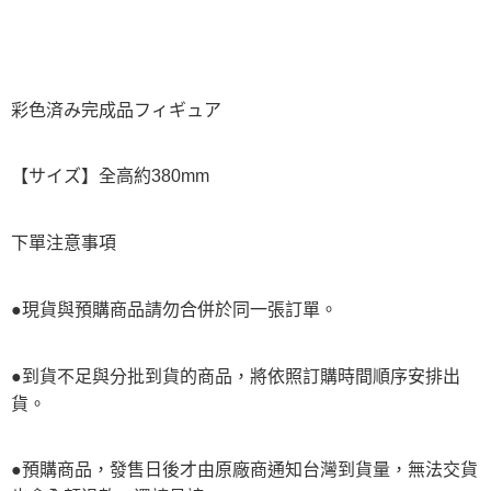
彩色済み完成品フィギュア
【サイズ】全高約380mm
下單注意事項
●現貨與預購商品請勿合併於同一張訂單。
●到貨不足與分批到貨的商品，將依照訂購時間順序安排出
貨。
●預購商品，發售日後才由原廠商通知台灣到貨量，無法交貨