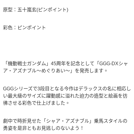
原型：五十嵐玄(ピンポイント)
彩色：ピンポイント
「機動戦士ガンダム」45周年を記念として「GGG-DXシャ
ア・アズナブル～めぐりあい～」を発売します。
GGGシリーズで3段目となる今作はデラックスの名に相応し
い最大級のサイズに躍動感に溢れた迫力の造型と絵画を彷
彿させる彩色で仕上げました。
劇中で時折見せた「シャア・アズナブル」乗馬スタイルの
勇姿を是非ともお見逃しのないよう！