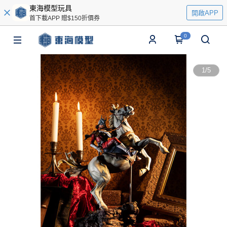
東海模型玩具
開啟APP
首下載APP 贈$150折價券
0
1
/
5