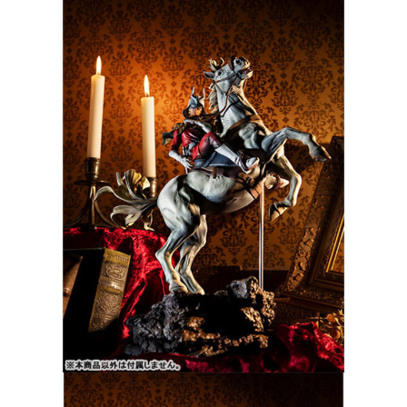
1.本服務係由「台灣大哥大股份有限公司」（以下簡稱本公司）所提供，讓
用戶於交易時，得透過本服務購買商品或服務，並由商店將買賣／分期付款
買賣價金債權讓與本公司後，依約使用本公司帳單繳交帳款。
2.基於同意付款使用「大哥付你分期」之契約關係目的，商店將以您的個人
資料（包含姓名、電話或地址）提供予台灣大哥大進項蒐集、處理及利用，
由本公司與您本人進行分期帳單所需資料之確認、核對及更正。
3.完整用戶服務條款，請詳閱以下連結：
https://oppay.tw/userRule