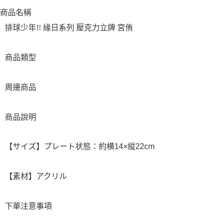
商品名稱
排球少年!! 緣日系列 壓克力立牌 宮侑
商品類型
周邊商品
商品說明
【サイズ】プレート状態：約横14×縦22cm
【素材】アクリル
下單注意事項