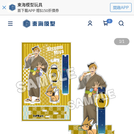
東海模型玩具
開啟APP
首下載APP 贈$150折價券
0
1
/
1