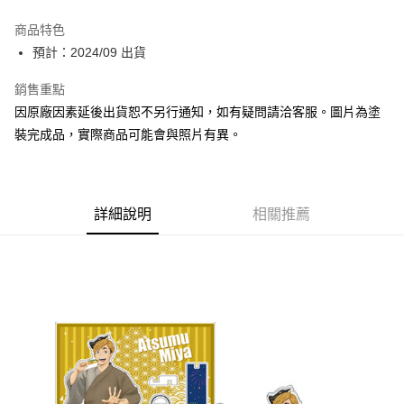
Apple Pay
商品特色
Google Pay
預計：2024/09 出貨
全盈+PAY
銷售重點
因原廠因素延後出貨恕不另行通知，如有疑問請洽客服。圖片為塗
大哥付你分期
裝完成品，實際商品可能會與照片有異。
相關說明
【大哥付你分期使用說明】
ATM付款
1.本服務由台灣大哥大提供，台灣大哥大用戶可立即使用無須另外申請。
2.付款方式選擇「大哥付你分期」，訂單成立後會自動跳轉到大哥付的交易
流程，驗證手機門號後，選擇欲分期的期數、繳款截止日，確認付款後即完
詳細說明
相關推薦
運送方式
成交易。
3.實際核准額度、可分期數及費用金額請依後續交易確認頁面所載為準。
預購-全家取貨付款(舊)
4.訂單成立30分鐘內，如未前往確認交易或遇審核未通過，訂單將自動取
每筆NT$90，滿NT$3,000(含以上)免運費
消。如遇「轉專審核」未通過狀況，表示未達大哥付你分期系統評分，恕無
法說明評估內容。
預購-付款後全家取貨(舊)
【繳款方式說明】
1.分期款項不併入電信帳單，「大哥付你分期」於每月結算日後寄送繳費提
每筆NT$90，滿NT$3,000(含以上)免運費
醒簡訊。
2.透過簡訊連結打開帳單後，可選擇「超商條碼／台灣大直營門市／銀行轉
預購-7-11取貨付款(舊)
帳／街口支付／iPASS MONEY」等通路繳費。
每筆NT$90，滿NT$3,000(含以上)免運費
【注意事項】