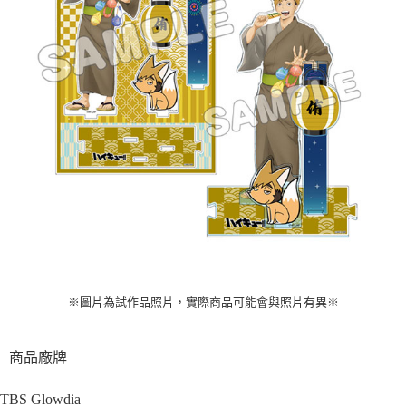
預購-付款後7-11取貨(舊)
1.本服務係由「台灣大哥大股份有限公司」（以下簡稱本公司）所提供，讓
用戶於交易時，得透過本服務購買商品或服務，並由商店將買賣／分期付款
每筆NT$90，滿NT$3,000(含以上)免運費
買賣價金債權讓與本公司後，依約使用本公司帳單繳交帳款。
2.基於同意付款使用「大哥付你分期」之契約關係目的，商店將以您的個人
預購-宅配(舊)
資料（包含姓名、電話或地址）提供予台灣大哥大進項蒐集、處理及利用，
由本公司與您本人進行分期帳單所需資料之確認、核對及更正。
每筆NT$120，滿NT$3,000(含以上)免運費
3.完整用戶服務條款，請詳閱以下連結：
https://oppay.tw/userRule
預購-宅配(離島)(舊)
每筆NT$160，滿NT$3,000(含以上)免運費
東海門市自取，需自備購物袋取貨唷。
免運費
※圖片為試作品照片，實際商品可能會與照片有異
※
商品廠牌
TBS Glowdia