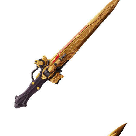
買賣價金債權讓與本公司後，依約使用本公司帳單繳交帳款。
2.基於同意付款使用「大哥付你分期」之契約關係目的，商店將以您的個人
資料（包含姓名、電話或地址）提供予台灣大哥大進項蒐集、處理及利用，
由本公司與您本人進行分期帳單所需資料之確認、核對及更正。
3.完整用戶服務條款，請詳閱以下連結：
https://oppay.tw/userRule