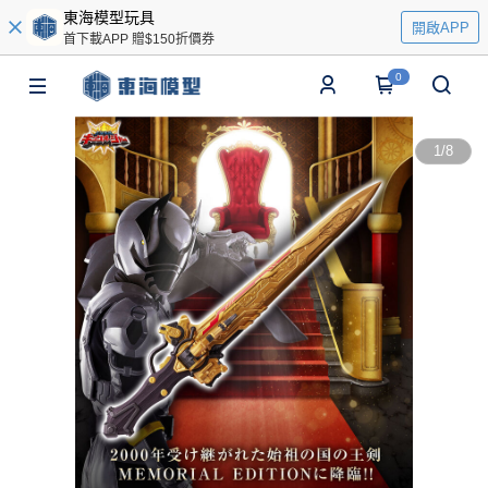
東海模型玩具
開啟APP
首下載APP 贈$150折價券
0
1
/
8