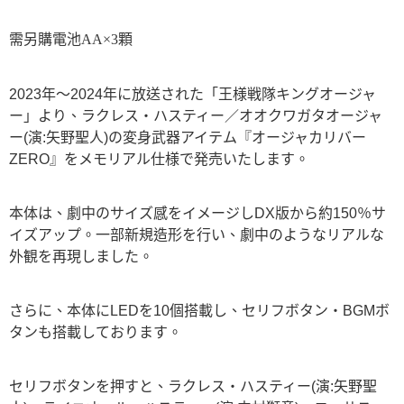
需另購電池AA×3顆
2023年～2024年に放送された「王様戦隊キングオージャ
ー」より、ラクレス・ハスティー／オオクワガタオージャ
ー(演:矢野聖人)の変身武器アイテム『オージャカリバー
ZERO』をメモリアル仕様で発売いたします。
本体は、劇中のサイズ感をイメージしDX版から約150％サ
イズアップ。一部新規造形を行い、劇中のようなリアルな
外観を再現しました。
さらに、本体にLEDを10個搭載し、セリフボタン・BGMボ
タンも搭載しております。
セリフボタンを押すと、ラクレス・ハスティー(演:矢野聖