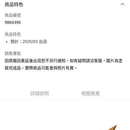
商品特色
Google Pay
商品編號
全盈+PAY
9884396
大哥付你分期
相關說明
商品特色
【大哥付你分期使用說明】
預計：2025/03 出貨
ATM付款
1.本服務由台灣大哥大提供，台灣大哥大用戶可立即使用無須另外申請。
2.付款方式選擇「大哥付你分期」，訂單成立後會自動跳轉到大哥付的交易
銷售重點
流程，驗證手機門號後，選擇欲分期的期數、繳款截止日，確認付款後即完
運送方式
因原廠因素延後出貨恕不另行通知，如有疑問請洽客服。圖片為塗
成交易。
3.實際核准額度、可分期數及費用金額請依後續交易確認頁面所載為準。
預購-宅配(舊)
裝完成品，實際商品可能會與照片有異。
4.訂單成立30分鐘內，如未前往確認交易或遇審核未通過，訂單將自動取
每筆NT$120，滿NT$3,000(含以上)免運費
消。如遇「轉專審核」未通過狀況，表示未達大哥付你分期系統評分，恕無
法說明評估內容。
預購-宅配(離島)(舊)
【繳款方式說明】
1.分期款項不併入電信帳單，「大哥付你分期」於每月結算日後寄送繳費提
詳細說明
相關推薦
每筆NT$160，滿NT$3,000(含以上)免運費
醒簡訊。
2.透過簡訊連結打開帳單後，可選擇「超商條碼／台灣大直營門市／銀行轉
東海門市自取，需自備購物袋取貨唷。
帳／街口支付／iPASS MONEY」等通路繳費。
免運費
【注意事項】
1.本服務係由「台灣大哥大股份有限公司」（以下簡稱本公司）所提供，讓
用戶於交易時，得透過本服務購買商品或服務，並由商店將買賣／分期付款