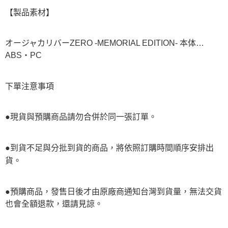
【製品素材】
オージャカリバーZERO -MEMORIAL EDITION- 本体…
ABS・PC
下單注意事項
●現貨與預購商品請勿合併於同一張訂單。
●到貨不足與分批到貨的商品，將依照訂購時間順序安排出
貨。
●預購商品，發售日後才由原廠商通知台灣到貨量，無法交貨
也會全額退款，還請見諒。