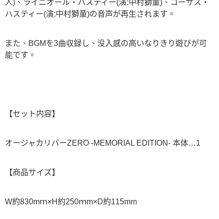
人)、ライニオール・ハスティー(演:中村獅童)、コーサス・
ハスティー(演:中村獅童)の音声が再生されます。
また、BGMを3曲収録し、没入感の高いなりきり遊びが可
能です。
【セット内容】
オージャカリバーZERO -MEMORIAL EDITION- 本体…1
【商品サイズ】
W約830mｍ×H約250ｍm×D約115mm