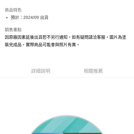
Apple Pay
商品特色
Google Pay
預計：2024/09 出貨
全盈+PAY
銷售重點
因原廠因素延後出貨恕不另行通知，如有疑問請洽客服。圖片為塗
大哥付你分期
裝完成品，實際商品可能會與照片有異。
相關說明
【大哥付你分期使用說明】
ATM付款
1.本服務由台灣大哥大提供，台灣大哥大用戶可立即使用無須另外申請。
2.付款方式選擇「大哥付你分期」，訂單成立後會自動跳轉到大哥付的交易
流程，驗證手機門號後，選擇欲分期的期數、繳款截止日，確認付款後即完
詳細說明
相關推薦
運送方式
成交易。
3.實際核准額度、可分期數及費用金額請依後續交易確認頁面所載為準。
預購-全家取貨付款(舊)
4.訂單成立30分鐘內，如未前往確認交易或遇審核未通過，訂單將自動取
每筆NT$90，滿NT$3,000(含以上)免運費
消。如遇「轉專審核」未通過狀況，表示未達大哥付你分期系統評分，恕無
法說明評估內容。
預購-付款後全家取貨(舊)
【繳款方式說明】
1.分期款項不併入電信帳單，「大哥付你分期」於每月結算日後寄送繳費提
每筆NT$90，滿NT$3,000(含以上)免運費
醒簡訊。
2.透過簡訊連結打開帳單後，可選擇「超商條碼／台灣大直營門市／銀行轉
預購-7-11取貨付款(舊)
帳／街口支付／iPASS MONEY」等通路繳費。
每筆NT$90，滿NT$3,000(含以上)免運費
【注意事項】