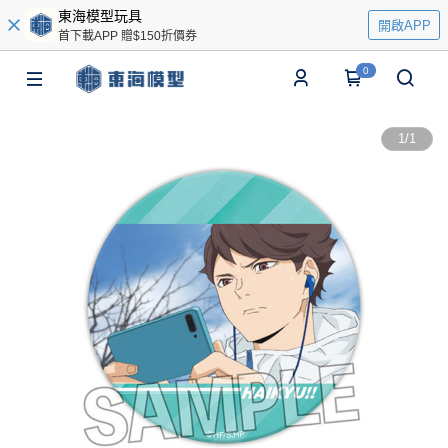
東海模型玩具
開啟APP
首下載APP 贈$150折價券
0
1
/
1