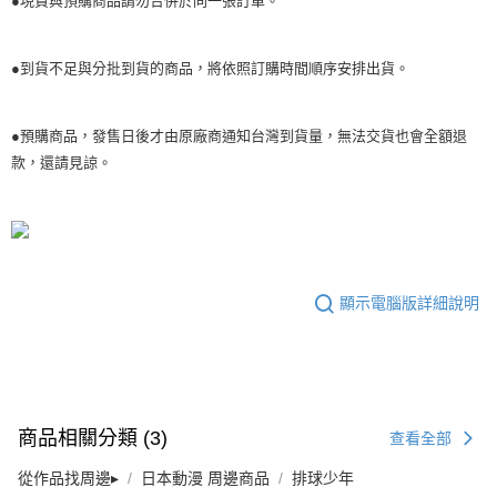
●現貨與預購商品請勿合併於同一張訂單。
●到貨不足與分批到貨的商品，將依照訂購時間順序安排出貨。
●預購商品，發售日後才由原廠商通知台灣到貨量，無法交貨也會全額退
款，還請見諒。
顯示電腦版詳細說明
商品相關分類 (3)
查看全部
從作品找周邊▸
日本動漫 周邊商品
排球少年