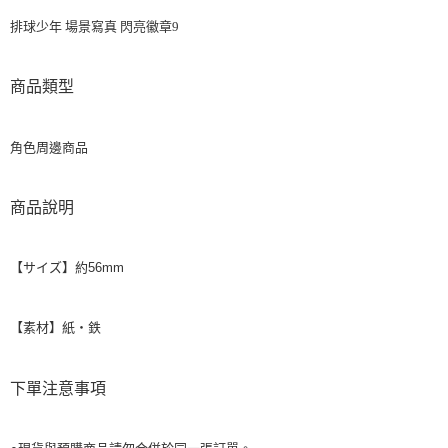
排球少年 場景寫真 閃亮徽章9
商品類型
角色周邊商品
商品說明
【サイズ】約56mm
【素材】紙・鉄
下單注意事項