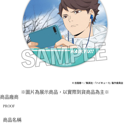
預購-付款後7-11取貨(舊)
1.本服務係由「台灣大哥大股份有限公司」（以下簡稱本公司）所提供，讓
用戶於交易時，得透過本服務購買商品或服務，並由商店將買賣／分期付款
每筆NT$90，滿NT$3,000(含以上)免運費
買賣價金債權讓與本公司後，依約使用本公司帳單繳交帳款。
2.基於同意付款使用「大哥付你分期」之契約關係目的，商店將以您的個人
預購-宅配(舊)
資料（包含姓名、電話或地址）提供予台灣大哥大進項蒐集、處理及利用，
由本公司與您本人進行分期帳單所需資料之確認、核對及更正。
每筆NT$120，滿NT$3,000(含以上)免運費
3.完整用戶服務條款，請詳閱以下連結：
https://oppay.tw/userRule
預購-宅配(離島)(舊)
每筆NT$160，滿NT$3,000(含以上)免運費
東海門市自取，需自備購物袋取貨唷。
免運費
※圖片為展示商品，以實際到貨商品為主
※
商品廠商
PROOF
商品名稱