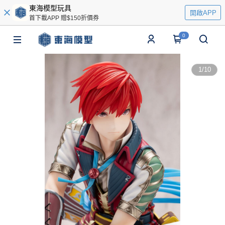
東海模型玩具
開啟APP
首下載APP 贈$150折價券
0
1
/
10