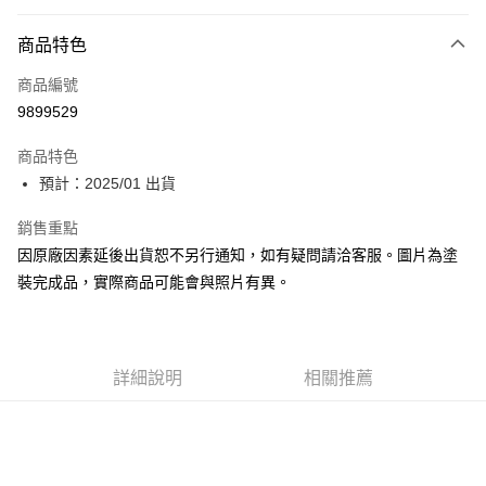
Apple Pay
商品特色
Google Pay
商品編號
全盈+PAY
9899529
大哥付你分期
相關說明
商品特色
【大哥付你分期使用說明】
預計：2025/01 出貨
ATM付款
1.本服務由台灣大哥大提供，台灣大哥大用戶可立即使用無須另外申請。
2.付款方式選擇「大哥付你分期」，訂單成立後會自動跳轉到大哥付的交易
銷售重點
流程，驗證手機門號後，選擇欲分期的期數、繳款截止日，確認付款後即完
運送方式
因原廠因素延後出貨恕不另行通知，如有疑問請洽客服。圖片為塗
成交易。
3.實際核准額度、可分期數及費用金額請依後續交易確認頁面所載為準。
預購-宅配(舊)
裝完成品，實際商品可能會與照片有異。
4.訂單成立30分鐘內，如未前往確認交易或遇審核未通過，訂單將自動取
每筆NT$120，滿NT$3,000(含以上)免運費
消。如遇「轉專審核」未通過狀況，表示未達大哥付你分期系統評分，恕無
法說明評估內容。
預購-宅配(離島)(舊)
【繳款方式說明】
1.分期款項不併入電信帳單，「大哥付你分期」於每月結算日後寄送繳費提
詳細說明
相關推薦
每筆NT$160，滿NT$3,000(含以上)免運費
醒簡訊。
2.透過簡訊連結打開帳單後，可選擇「超商條碼／台灣大直營門市／銀行轉
東海門市自取，需自備購物袋取貨唷。
帳／街口支付／iPASS MONEY」等通路繳費。
免運費
【注意事項】