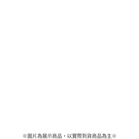
1.本服務係由「台灣大哥大股份有限公司」（以下簡稱本公司）所提供，讓
用戶於交易時，得透過本服務購買商品或服務，並由商店將買賣／分期付款
買賣價金債權讓與本公司後，依約使用本公司帳單繳交帳款。
2.基於同意付款使用「大哥付你分期」之契約關係目的，商店將以您的個人
資料（包含姓名、電話或地址）提供予台灣大哥大進項蒐集、處理及利用，
由本公司與您本人進行分期帳單所需資料之確認、核對及更正。
3.完整用戶服務條款，請詳閱以下連結：
https://oppay.tw/userRule
※圖片為展示商品，以實際到貨商品為主※