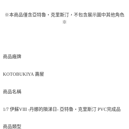
※本商品僅含亞特魯‧克里斯汀，不包含展示圖中其他角色
※
商品廠牌
KOTOBUKIYA 壽屋
商品名稱
1/7 伊蘇VIII -丹娜的隕涕日- 亞特魯‧克里斯汀 PVC完成品
商品類型