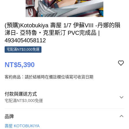
(預購)Kotobukiya 壽屋 1/7 伊蘇VIII -丹娜的隕
涕日- 亞特魯‧克里斯汀 PVC完成品 |
4934054058112
宅配滿NT$3,000免運
NT$5,390
客約商品：請於結帳時在備註欄位填寫可收貨日期
付款與運送方式
宅配滿NT$3,000免運
付款方式
品牌
信用卡一次付款
壽屋 KOTOBUKIYA