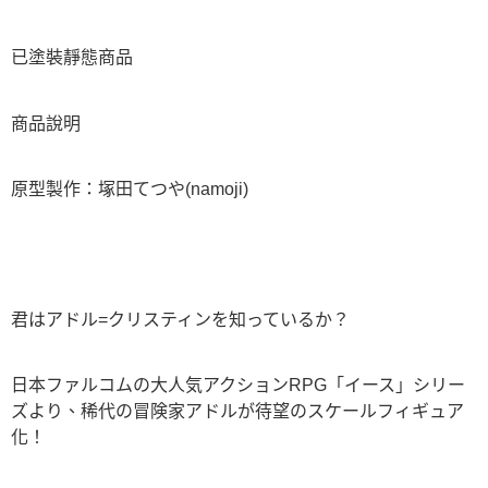
已塗裝靜態商品
商品說明
原型製作：塚田てつや(namoji)
君はアドル=クリスティンを知っているか？
日本ファルコムの大人気アクションRPG「イース」シリー
ズより、稀代の冒険家アドルが待望のスケールフィギュア
化！