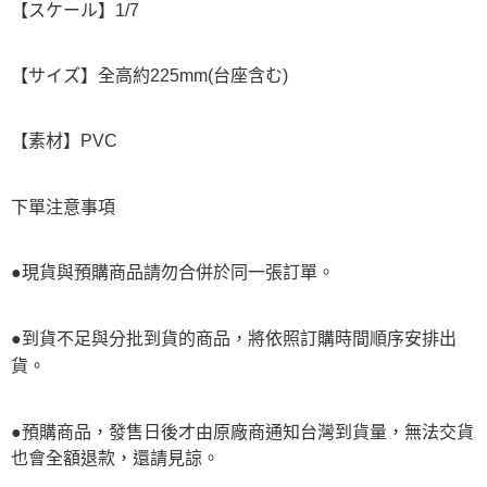
【スケール】1/7
【サイズ】全高約225mm(台座含む)
【素材】PVC
下單注意事項
●現貨與預購商品請勿合併於同一張訂單。
●到貨不足與分批到貨的商品，將依照訂購時間順序安排出
貨。
●預購商品，發售日後才由原廠商通知台灣到貨量，無法交貨
也會全額退款，還請見諒。