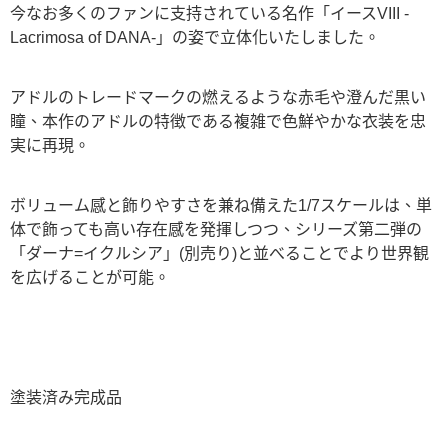
今なお多くのファンに支持されている名作「イースVIII -
Lacrimosa of DANA-」の姿で立体化いたしました。
アドルのトレードマークの燃えるような赤毛や澄んだ黒い
瞳、本作のアドルの特徴である複雑で色鮮やかな衣装を忠
実に再現。
ボリューム感と飾りやすさを兼ね備えた1/7スケールは、単
体で飾っても高い存在感を発揮しつつ、シリーズ第二弾の
「ダーナ=イクルシア」(別売り)と並べることでより世界観
を広げることが可能。
塗装済み完成品