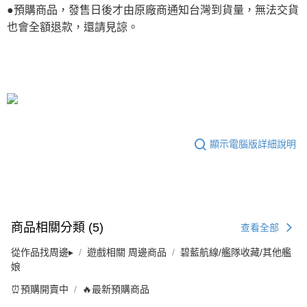
●預購商品，發售日後才由原廠商通知台灣到貨量，無法交貨
也會全額退款，還請見諒。
顯示電腦版詳細說明
商品相關分類 (5)
查看全部
從作品找周邊▸
遊戲相關 周邊商品
碧藍航線/艦隊收藏/其他艦
娘
⏰預購開賣中
🔥最新預購商品