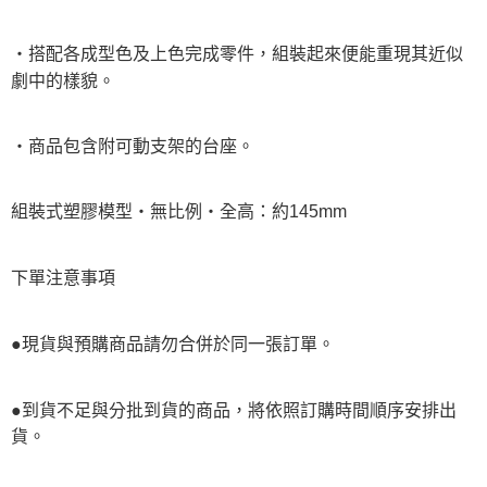
・搭配各成型色及上色完成零件，組裝起來便能重現其近似
劇中的樣貌。
・商品包含附可動支架的台座。
組裝式塑膠模型・無比例・全高：約145mm
下單注意事項
●現貨與預購商品請勿合併於同一張訂單。
●到貨不足與分批到貨的商品，將依照訂購時間順序安排出
貨。