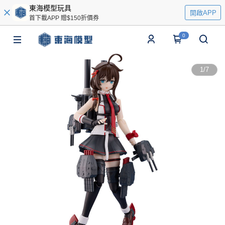
東海模型玩具
開啟APP
首下載APP 贈$150折價券
0
1
/
7