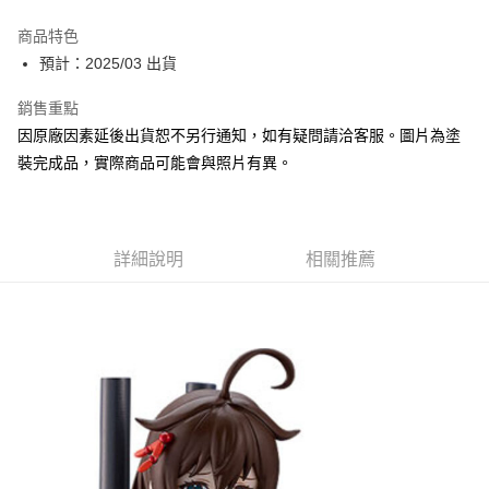
Apple Pay
商品特色
Google Pay
預計：2025/03 出貨
全盈+PAY
銷售重點
因原廠因素延後出貨恕不另行通知，如有疑問請洽客服。圖片為塗
大哥付你分期
裝完成品，實際商品可能會與照片有異。
相關說明
【大哥付你分期使用說明】
ATM付款
1.本服務由台灣大哥大提供，台灣大哥大用戶可立即使用無須另外申請。
2.付款方式選擇「大哥付你分期」，訂單成立後會自動跳轉到大哥付的交易
流程，驗證手機門號後，選擇欲分期的期數、繳款截止日，確認付款後即完
詳細說明
相關推薦
運送方式
成交易。
3.實際核准額度、可分期數及費用金額請依後續交易確認頁面所載為準。
預購-全家取貨付款(舊)
4.訂單成立30分鐘內，如未前往確認交易或遇審核未通過，訂單將自動取
每筆NT$90，滿NT$3,000(含以上)免運費
消。如遇「轉專審核」未通過狀況，表示未達大哥付你分期系統評分，恕無
法說明評估內容。
預購-付款後全家取貨(舊)
【繳款方式說明】
1.分期款項不併入電信帳單，「大哥付你分期」於每月結算日後寄送繳費提
每筆NT$90，滿NT$3,000(含以上)免運費
醒簡訊。
2.透過簡訊連結打開帳單後，可選擇「超商條碼／台灣大直營門市／銀行轉
預購-7-11取貨付款(舊)
帳／街口支付／iPASS MONEY」等通路繳費。
每筆NT$90，滿NT$3,000(含以上)免運費
【注意事項】