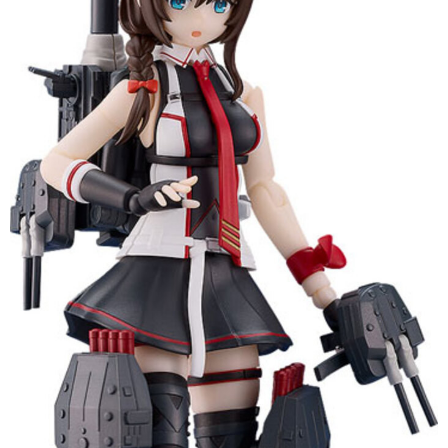
預購-付款後7-11取貨(舊)
1.本服務係由「台灣大哥大股份有限公司」（以下簡稱本公司）所提供，讓
用戶於交易時，得透過本服務購買商品或服務，並由商店將買賣／分期付款
每筆NT$90，滿NT$3,000(含以上)免運費
買賣價金債權讓與本公司後，依約使用本公司帳單繳交帳款。
2.基於同意付款使用「大哥付你分期」之契約關係目的，商店將以您的個人
預購-宅配(舊)
資料（包含姓名、電話或地址）提供予台灣大哥大進項蒐集、處理及利用，
由本公司與您本人進行分期帳單所需資料之確認、核對及更正。
每筆NT$120，滿NT$3,000(含以上)免運費
3.完整用戶服務條款，請詳閱以下連結：
https://oppay.tw/userRule
預購-宅配(離島)(舊)
每筆NT$160，滿NT$3,000(含以上)免運費
東海門市自取，需自備購物袋取貨唷。
免運費