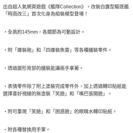
出自超人氣網頁遊戲《艦隊Collection》，改裝白露型驅逐艦
「時雨改三」首次化身為組裝模型登場！
・全高約145mm，各關節為可動設計。
・附「連裝砲」和「四連裝魚雷」等各種艤裝零件。
・透過變形背部的艤裝能讓兩手拿著。
・表情零件除了附上塗裝完成零件外，加上透過轉印貼紙能
選擇喜好視線的無塗裝「笑臉」和「嘴巴張開臉」。
・附可重現「笑臉」和「困惑臉」的眼睛水轉印貼紙。
・附各種替換用手掌。