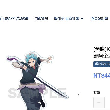
首下載APP 送150🎁
門市資訊
戰情室 最新情報
查舊站訂單
(預購)
野阿奎亞 
超取滿NT$
NT$4
數量