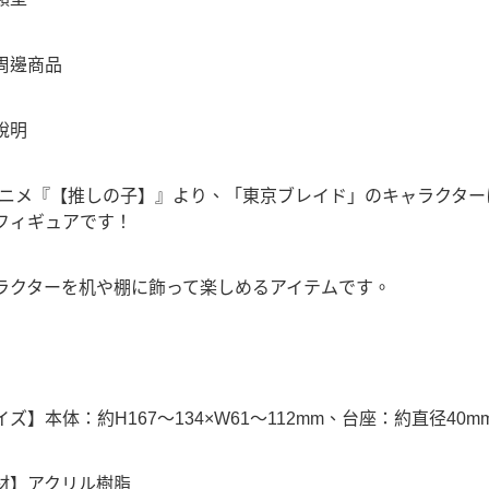
周邊商品
說明
アニメ『【推しの子】』より、「東京ブレイド」のキャラクタ
フィギュアです！
ラクターを机や棚に飾って楽しめるアイテムです。
イズ】本体：約H167～134×W61～112mm、台座：約直径4
材】アクリル樹脂