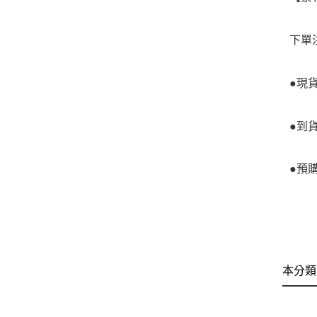
下單
●現
●到
●預
本分類