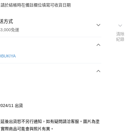
：請於結帳時在備註欄位填寫可收貨日期
送方式
3,000免運
清除
紀錄
次付款
BUKIYA
付款
y
024/11 出貨
分期
素延後出貨恕不另行通知，如有疑問請洽客服。圖片為塗
你分期使用說明】
由台灣大哥大提供，台灣大哥大用戶可立即使用無須另外申請。
，實際商品可能會與照片有異。