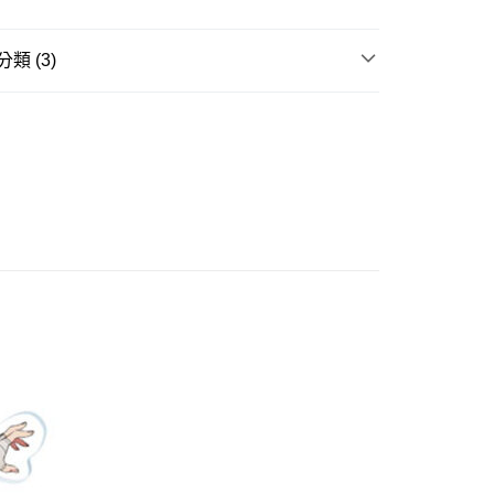
式選擇「大哥付你分期」，訂單成立後會自動跳轉到大哥付的交易
證手機門號後，選擇欲分期的期數、繳款截止日，確認付款後即
。
類 (3)
准額度、可分期數及費用金額請依後續交易確認頁面所載為準。
立30分鐘內，如未前往確認交易或遇審核未通過，訂單將自動取
取貨付款(舊)
邊▸
日本動漫 周邊商品
我推的孩子
「轉專審核」未通過狀況，表示未達大哥付你分期系統評分，恕
0，滿NT$3,000(含以上)免運費
評估內容。
賣中
🔥最新預購商品
式說明】
後全家取貨(舊)
項不併入電信帳單，「大哥付你分期」於每月結算日後寄送繳費提
品牌▸
角川 KADOKAWA
0，滿NT$3,000(含以上)免運費
訊連結打開帳單後，可選擇「超商條碼／台灣大直營門市／銀行轉
付／iPASS MONEY」等通路繳費。
1取貨付款(舊)
項】
0，滿NT$3,000(含以上)免運費
係由「台灣大哥大股份有限公司」（以下簡稱本公司）所提供，讓
易時，得透過本服務購買商品或服務，並由商店將買賣／分期付
7-11取貨(舊)
金債權讓與本公司後，依約使用本公司帳單繳交帳款。
0，滿NT$3,000(含以上)免運費
意付款使用「大哥付你分期」之契約關係目的，商店將以您的個人
含姓名、電話或地址）提供予台灣大哥大進項蒐集、處理及利
舊)
公司與您本人進行分期帳單所需資料之確認、核對及更正。
戶服務條款，請詳閱以下連結：
https://oppay.tw/userRule
20，滿NT$3,000(含以上)免運費
離島)(舊)
60，滿NT$3,000(含以上)免運費