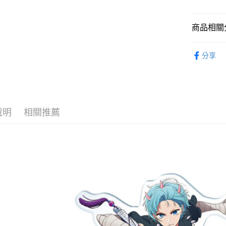
2.付款方
流程，驗
完成交易
運送方式
商品相關分
3.實際核
4.訂單成
預購-全家
從作品找周
消。如遇
分享
每筆NT$9
無法說明
⏰預購開
【繳款方
預購-付款
1.分期款
找玩具模型
醒簡訊。
每筆NT$9
2.透過簡
帳／街口支
預購-7-1
說明
相關推薦
【注意事
每筆NT$9
1.本服務
用戶於交
預購-付款後
款買賣價
每筆NT$9
2.基於同
資料（包
預購-宅配(
用，由本
3.完整用
每筆NT$1
預購-宅配(
每筆NT$1