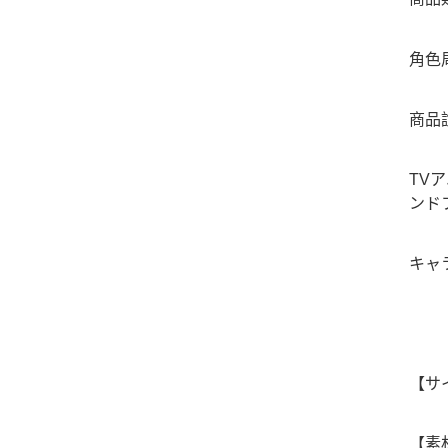
角色
商品
TV
ンド
キャ
【サ
【素