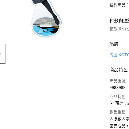
客約商品
付款與運
超取滿NT$
付款方式
品牌
信用卡一
壽屋 KOTO
超商取貨
商品特色
Apple Pay
商品編號
Google Pa
9983988
商品特色
全盈+PAY
預計：2
大哥付你
銷售重點
相關說明
因原廠因
【大哥付
ATM付款
1.本服務
裝完成品