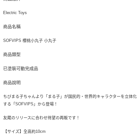
Electric Toys
商品名稱
SOFVIPS 櫻桃小丸子 小丸子
商品類型
已塗裝可動完成品
商品說明
ちびまる子ちゃんより「まる子」が国民的・世界的キャラクターを立体化
する「SOFVIPS」から登場！
友蔵のリリースに合わせ待望の再販です！
【サイズ】全高約10cm