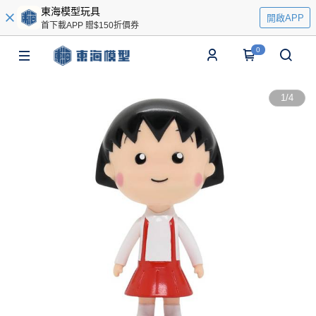
東海模型玩具
開啟APP
首下載APP 贈$150折價券
0
1
/
4