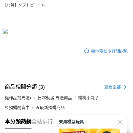
【材質】ソフトビニール
顯示電腦版詳細說明
商品相關分類 (3)
查看全部
從作品找周邊▸
日本動漫 周邊商品
櫻桃小丸子
⏰預購開賣中
🔥最新預購商品
東海模型玩具
本分類熱銷
全站排行