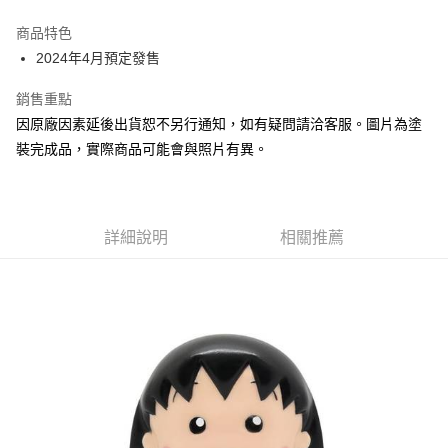
Apple Pay
商品特色
Google Pay
2024年4月預定發售
全盈+PAY
銷售重點
因原廠因素延後出貨恕不另行通知，如有疑問請洽客服。圖片為塗
大哥付你分期
裝完成品，實際商品可能會與照片有異。
相關說明
【大哥付你分期使用說明】
ATM付款
1.本服務由台灣大哥大提供，台灣大哥大用戶可立即使用無須另外申請。
2.付款方式選擇「大哥付你分期」，訂單成立後會自動跳轉到大哥付的交易
流程，驗證手機門號後，選擇欲分期的期數、繳款截止日，確認付款後即完
詳細說明
相關推薦
運送方式
成交易。
3.實際核准額度、可分期數及費用金額請依後續交易確認頁面所載為準。
預購-全家取貨付款(舊)
4.訂單成立30分鐘內，如未前往確認交易或遇審核未通過，訂單將自動取
每筆NT$90，滿NT$3,000(含以上)免運費
消。如遇「轉專審核」未通過狀況，表示未達大哥付你分期系統評分，恕無
法說明評估內容。
預購-付款後全家取貨(舊)
【繳款方式說明】
1.分期款項不併入電信帳單，「大哥付你分期」於每月結算日後寄送繳費提
每筆NT$90，滿NT$3,000(含以上)免運費
醒簡訊。
2.透過簡訊連結打開帳單後，可選擇「超商條碼／台灣大直營門市／銀行轉
預購-7-11取貨付款(舊)
帳／街口支付／iPASS MONEY」等通路繳費。
每筆NT$90，滿NT$3,000(含以上)免運費
【注意事項】