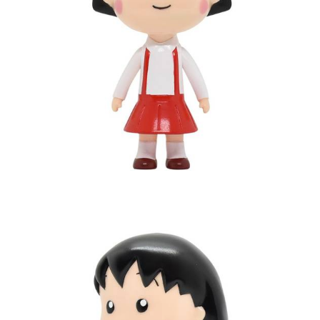
預購-付款後7-11取貨(舊)
1.本服務係由「台灣大哥大股份有限公司」（以下簡稱本公司）所提供，讓
用戶於交易時，得透過本服務購買商品或服務，並由商店將買賣／分期付款
每筆NT$90，滿NT$3,000(含以上)免運費
買賣價金債權讓與本公司後，依約使用本公司帳單繳交帳款。
2.基於同意付款使用「大哥付你分期」之契約關係目的，商店將以您的個人
預購-宅配(舊)
資料（包含姓名、電話或地址）提供予台灣大哥大進項蒐集、處理及利用，
由本公司與您本人進行分期帳單所需資料之確認、核對及更正。
每筆NT$120，滿NT$3,000(含以上)免運費
3.完整用戶服務條款，請詳閱以下連結：
https://oppay.tw/userRule
預購-宅配(離島)(舊)
每筆NT$160，滿NT$3,000(含以上)免運費
東海門市自取，需自備購物袋取貨唷。
免運費